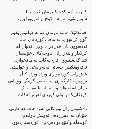
کورت بڵێم کۆچێکیترمان کرد پڕ لە 
شوورەئی، ئەویش کۆچ بۆ ئۆرووپا بوو،
خەڵکانێک هاتنە ناومان کە بە کولتوورێکیتر 
گۆج کرابوون، لە مافی کورد یان حاڵی 
نەدەبوون یان هەر دژی بوون، ئەوان لە 
کرێکار و هەژارانی ناوچەکانی خۆیشیان 
تێنەگەیشتبوون تا چ بەگات بە مافخوازی 
نەتەوەێکیتر. خەباتی نەتەوایەتی و خواستی 
هەژارانی کوردەواری وردە وردە کاڵ 
بووەوە، کارگەری سەنعەتی گرینگ بوو یانی 
تاران اسفەهان و.. ئەوانە بابەتن نەک 
کرێکارێکە پاتۆڵی کوردی لەبەر ئەکات.
رەشبینی زاڵ بوو کاتی ئەوە هات کە کارتی 
خۆیان لە عەرز دەن ئەویش تاوانەوی 
کۆمەڵە و کۆچ بۆ دەرەوی کوردستان بوو.