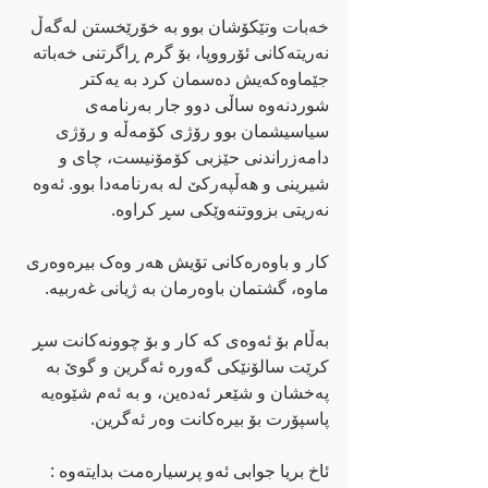
خەبات وتێکۆشان بوو بە خۆرێخستن لەگەڵ 
نەریتەکانی ئۆرووپا، بۆ گرم ڕاگرتنی خەباتە 
جێماوەکەیش دەسمان کرد بە یەکتر 
شوردنەوە ساڵی دوو جار بەرنامەی 
سیاسیشمان بوو رۆژی کۆمەڵە و رۆژی 
دامەزراندنی حێزبی کۆمۆنیست، چای و 
شیرینی و هەڵپەرکێ لە بەرنامەدا بوو. ئەوە 
نەریتی بزووتنەوێکی سڕ کراوە.
کار و باوەرەکانی تۆیش هەر وەک بیرەوەری 
ماوە، گشتمان باوەرمان بە ژیانی غەربیە.
بەڵام بۆ ئەوەی کە کار و بۆ چوونەکانت سڕ 
کرێت سالۆنێکی گەورە ئەگرین و گوێ بە 
پەخشان و شێعر ئەدەین، و بە ئەم شێوەیە 
پاسپۆرت بۆ بیرەکانت وەر ئەگرین.
ئاخ بریا جوابی ئەو پرسیارەمت بدایتەوە :