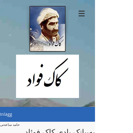
Inlägg
حامد ساعەتی
بەبیانک یادی کاک فوئاد