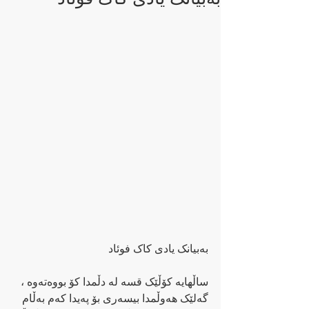
بەبیانک یادی کاک فوئاد
ساڵهایە کۆڵێک قسە لە دڵمدا کۆ بووەتەوە ، 
گەلێک هەوڵمدا بیسەری بۆ پەیدا کەم بەڵام 