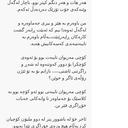
هەر هات و هەر دنگم کپتر بوو، ناچار لەگەڵ 
وێنەکەی خۆت تۆزێک دەردەدڵ ئەکەم.
من باوەرم بە هێز و بیری جەماوەرە و 
لەگەڵ ئەوەدا نیم کە ئەبێت ڕابەر گشت 
کارەکان ڕاپەرێنێت،بەڵام باوەرم بە 
تایبەتمەندی کەسەکانیش هەیە.
کۆچی مەریوان تایبەت بوو بۆ ئەوەی 
کۆچکرا بۆ دوور کەوتنەوە لە شەڕ و 
راگرتنی ئاشتی،،،،، نازانم بۆ بە تۆ ئێژن 
رۆڵەی ئاگر و خوێن؟
کۆچی مەریوان تایبەتی بوو ئەو کۆچە بوو بە 
کلاسێک بۆ جەماوەر تا وانەکانی خەبات 
خۆڕاگری فێر بن.
ئاخر خۆ لە باشوور پتر لە دوو ملیۆن کۆچیان 
کرد بەڵام هیچ وزەی خۆراگری تێدا نەبوو.