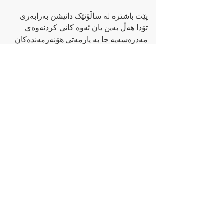
پێت باشترە لە ساڵۆنێک دانیشن بەرابەری 
تۆدا هەڵ بەین یان ئەوە کاتی کردنەوەی 
مەدرەسەیە جا بە یارمەتی هۆنەرمەندەکان 
سروودێکی ساکاری منداڵانەمان ئامادە 
بکردایت و لە شەقامێ یەکێک لە شارەکانی 
ئۆرووپا کۆمەڵێک خەڵک کە لە هەموو 
وڵاتانی ئۆرووپاوە هاتبێتن بیخوێنینەوە و روو 
بە مەدرەسەکانی کوردستان بڵەین یەکەمین 
رۆژی مەدرەسە بە ئەم سروودە دەس پێ 
کەن؟
حامێد ساعەتی