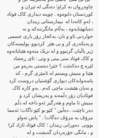
چاوه‌ڕوان نه‌ کراو؛ ده‌نگی له‌ ئیران و 
کوردستان دابوه‌وه‌ . چوینه‌ دیداری کاک فوئاد 
، له‌و کاته‌دا له‌  بیمارستانی زیندان 
ده‌یانهێنایه‌وه‌ ، به‌ڵام مانگرتنه‌که‌ و نه‌ 
خواردنی ئاو و نان، یه‌کجار زۆر باری جسمی 
و په‌یکه‌ری کز و بی هێز  کردبوو. پولیسه‌کان 
ژیر باڵیان گرتبوو و له‌ نزیک منه‌وه‌ هێنایانه‌وه‌ 
و کاک فوئاد منی بینی و وتی : ئای ڕه‌شاد  
لێره‌ چ ده‌که‌ێت ؟ خێرا ده‌ستی به‌ره‌و من 
‌هێنا و منیش ویستم له‌ ئامێزی گرم ، که‌ 
پاسه‌وانه‌کان دیواری گۆشتیان دروست کرد 
و نه‌یان هێشت ماچی که‌م . به‌و کاره‌ کاک 
فوئادیان زۆر دڵمه‌ند و په‌ریشان کرد و 
منیش تا ماوم و هه‌رگیز ئه‌و داخه‌ له‌ دڵم 
ده‌ر ناچێت . ده‌ڵین " کێو بو کێو ناگات؛ ئه‌مما 
مرۆڤ به‌ مرۆڤ ده‌گات! . " پاش ته‌واو 
بوونی  ده‌ورانی زیندان ؛ کاک فوئاد ئازاد کرا 
و ‌، مانگی جۆزه‌ردان گه‌یشت و له‌ 