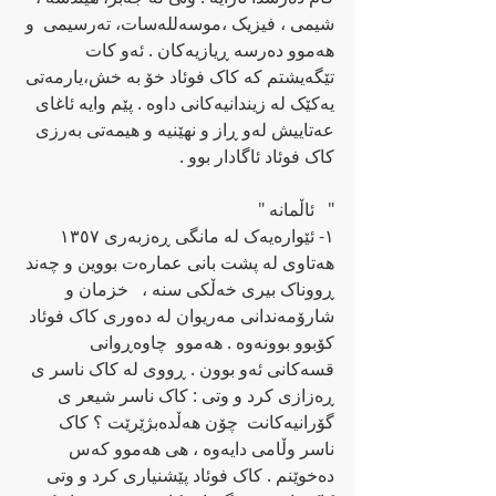
شیمی ، فیزیک ،موسه‌لله‌سات، ته‌رسیمی  و 
هه‌موو ده‌رسه‌ ڕیازیه‌کان . ئه‌و کات 
تێگه‌یشتم که‌ کاک فوئاد خۆ به خش،یارمه‌تی 
یه‌کێک له‌ زیندانیه‌کانی داوه‌ . پێم وایه‌ ئاغای 
عه‌تاییش له‌و ڕاز و نهێنیه‌ و هیمه‌تی به‌رزی 
کاک فوئاد ئاگادار بوو .
"   ئاڵمانه‌ "
١- ئێواره‌یه‌ک له‌ مانگی ڕه‌زبه‌ری ١٣٥٧ 
هه‌تاوی له‌ پشت بانی عماره‌ت بووین و چه‌ند 
ڕووناک بیری خه‌ڵکی سنه‌ ،   خزمان و 
شارۆمه‌ندانی مه‌ریوان له‌ ده‌وری کاک فوئاد 
کۆبوو بوونه‌وه‌ . هه‌موو  چاوه‌ڕوانی 
قسه‌کانی ئه‌و بوون . ڕووی له‌ کاک ناسر ی 
ڕه‌زازی کرد و وتی : کاک ناسر شیعر ی 
گۆرانیه‌کانت  چۆن هه‌ڵده‌بژێرێت ؟ کاک 
ناسر وڵامی دایه‌وه‌ ، هی هه‌موو که‌س 
ده‌خوێنم . کاک فوئاد پێشنیاری کرد و وتی 