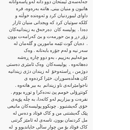
جه‌له‌سه‌ی ئیمتحان دوو دانه‌ له‌و پاسه‌وانانه‌ 
هاتبون و منیان بینی. هاتنه‌ به‌ره‌وه‌، فره‌ 
داوای لیبوردنیان کرد و ئه‌وه‌نده‌ خوڵته‌ و 
کلکه‌ سوتیان کرد که‌ ویجدانی منیان ئازار 
ده‌دا .  پولیسه‌ کان  ده‌رحه‌ق به‌ زیندانیه‌کان 
زۆر دڕ و بێ حورمه‌ت و بێ که‌رامه‌ت بوون 
.  ده‌یان گوت ئێمه‌ مامورین و گله‌مان له‌ 
سه‌ر نیه‌ و له‌م جۆره‌ بابه‌تانه‌ . وه‌ک 
موعه‌لیم به‌زییم ، به‌و دوو چاره‌ ڕه‌شه‌  
ده‌هاته‌وه‌ . ‌ پولیسه‌کان  وه‌ک ئامێری ده‌ستی 
دوژمن ، ڕاسته‌وخۆ  له‌ زیندان دژی زیندانیه‌ 
کان هه‌ڵده‌سوڕان. خێرا کرده‌وه‌ ی 
ناجوامێرانه‌‌ی ناو زیندانم  به‌ بیر هاته‌وه‌ . 
کونتڕؤلی خومم پێ نه‌ده‌کرا و توڕه‌ بووم . 
نفره‌ت و بیزاریم له‌و کاته‌دا، به‌ چڵه‌ پۆپه‌ی 
خۆی گه‌یشتبوو . چونکوو پولیسه‌کان مانیعی 
پێک گه‌یشتنی من و کاک فوئاد و ده‌س له‌ 
مل کردنمان بوون. تاسه‌ی له‌ ئامێز گرتنی 
کاک فوئاد بۆ من چوار ساڵی خایاندبوو و  له‌ 