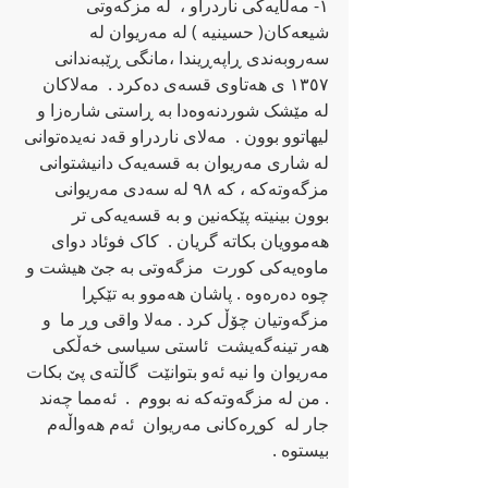
١- مه‌ڵایه‌کی ناردراو ،  له‌ مزگه‌وتی 
شیعه‌کان( حسینیه‌ ) له‌ مه‌ریوان له‌ 
سه‌روبه‌ندی ڕاپه‌ڕیندا ،مانگی ڕێبه‌ندانی 
١٣٥٧ ی هه‌تاوی قسه‌ی ده‌کرد .  مه‌لاکان‌ 
له‌ مێشک شوردنه‌وه‌دا به‌ ڕاستی شاره‌زا و 
لیهاتوو بوون .  مه‌لای ناردراو قه‌د نه‌یده‌توانی 
له‌ شاری مه‌ریوان به‌ قسه‌یه‌ک دانیشتوانی 
مزگه‌وته‌که‌ ، که‌ ٩٨ له‌ سه‌دی مه‌ریوانی 
بوون بینیته‌ پێکه‌نین و به‌ قسه‌یه‌کی تر 
هه‌موویان بکاته‌‌‌ گریان .  کاک فوئاد دوای 
ماوه‌یه‌کی کورت  مزگه‌وتی به‌ جێ هیشت و 
چوه‌ ده‌ره‌وه‌ . پاشان هه‌موو به‌ تێکڕا 
مزگه‌وتیان چۆڵ کرد . مه‌لا واقی وڕ ما  و  
هه‌ر تینه‌گه‌یشت  ئاستی سیاسی خه‌ڵکی 
مه‌ریوان وا نیه‌ ئه‌و بتوانێت  گاڵته‌ی پێ بکات 
. من له‌ مزگه‌وته‌که‌ نه‌ بووم  .  ئه‌مما چه‌ند 
جار له‌  کوڕه‌کانی مه‌ریوان  ئه‌م هه‌واڵه‌م   
بیستوه‌ .