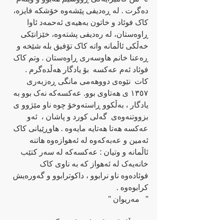
ده‌گرت . له‌ ڕه‌دیفی پێشه‌وه‌ خۆشکه‌ فایزه‌، 
کاک فوئاد و خاتون به‌هیه‌ی ئه‌حمه‌د ئاوا 
ڕاوه‌ستان، له‌ ره‌دیفی پشته‌وه، خێزانێکی  
خه‌ڵکی ئاڵمانه‌ واته‌‌ کاک تۆفیق بله‌ شێخه‌ و 
ڕه‌عنا خانم هاوسه‌ری ڕاوه‌ستان . وتم کاک 
فوئاد ئه‌م عه‌کسه‌  بۆ یادگار هه‌ڵده‌گرم .  
کات  نێوه‌ی دووهه‌می مانگی ڕه‌زبه‌ری 
١٣٥٧ ی هه‌تاوی بوو. عه‌کسه‌که‌ نه‌ک بوو به‌ 
یادگار ، به‌ڵکوو ڕاسته‌وخۆ چوه‌ ناو مێژوو ی 
بزووتنه‌وه‌ی  گه‌لی کورد و پاشان ،  ئه‌و  
عه‌کسه‌ هه‌تا هه‌تایه‌ مایه‌وه‌ . هاوڕێیانی کاک 
ئه‌مین و عه‌به‌که‌وه‌ له‌ ئه‌هوازه‌وه‌ هاتنه‌ 
ئاڵمانه‌ و وتیان : عه‌کسه‌که‌ له‌ سه‌ر کتێب 
خانه‌یه‌ک له‌ ئه‌هواز که‌ به‌ ناوی کاک 
فوئاده‌وه‌ ناو نرابوو ، داکوترابوو و‌ گه‌وره‌یش 
کرابوه‌وه‌ .
"   مه‌ریوان "