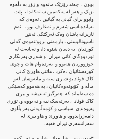
بوون .  چه‌ند رۆژێک مانه‌وه‌ و زۆر به‌ دڵه‌وه‌ 
نزیک و هه‌ر له‌ یه‌که‌مین ساته‌کاندا ،  پێت 
وابوو برای گیانی به‌ گیانین . ئه‌وه‌ی که‌ 
نه‌یانده‌ناسی شه‌رم و ته‌عارف بوو .   ئه‌م 
ئازیزانه‌ پاشان وه‌ک ئه‌رکێکی ئه‌نتڕ 
ناسیونالیستی ، یارمه‌تی بزووتنه‌وه‌ی گه‌لی 
کوردیان  به‌ ده‌یان شێوه‌ دا، و ته‌نانه‌ت له‌ 
ئوردووگای کانی میران  و شه‌ڕی به‌رنگاری 
حوزووریان هه‌بوو و  به‌رده‌وام هات و چوی 
کوردستانیان ده‌کرد . هاتنی هاورێ کانی 
کاک فوئاد بۆ شاری سنه‌ و مانه‌وه‌یان له‌و 
ماڵه‌ و  کۆبونه‌وه‌کانیان ، به‌ هه‌موو که‌سێکی 
ده‌ سه‌لماند که‌  هه‌رگیز ئه‌ندیشه‌ و بیری 
کاک فوئاد  ، به‌رته‌سک نیه‌ و نه‌ بووه‌ و، تۆڕی 
په‌یوه‌ندی  سیاسی و کۆمه‌ڵایه‌تی به‌ر بڵاوی  
دامه‌زراندووه‌ و‌ هاوڕێ و هاو بیری له‌ 
سه‌رانسه‌ری ئیران هه‌یه‌ .
٣- به‌رپرسی شاره‌وانی شاری سنه‌ ، که‌س 