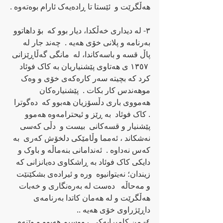
هه‌ڵگرێت و  ئێستا تا ڕاده‌یه‌ک ئارام بوه‌ته‌وه‌ .
٣- له‌ دیداری خه‌ڵکدا، دیار بوو که‌  بۆ داهاتوو 
به‌رنامه‌ و پلانی خۆی هه‌یه‌ .  چه‌ند جار له‌ 
پاڵ قسه‌ و باسه‌کاندا، له‌  مانگی گه‌ڵاڕێزانی 
 ١٣٥٧ ی هه‌تاوی پێشنیاریان به‌ کاک فوئاد 
کرد که‌ بچیته‌ سه‌ر کاره‌که‌ی خۆی و وه‌ک 
موهه‌ندس کار بکات .  پێشنیاره‌کان 
هه‌مووی باری دڵسۆزیان هه‌بوو که‌  ده‌گوترا 
. کاک فوئاد  به‌ ڕێز و ئیحترامه‌وه‌ هه‌موو 
پێشنیار و قسه‌کانی  بیست و  دڵی که‌سی 
نه‌شکاند ، ئه‌مما وڵامێکی دلخۆش که‌ری  به‌ 
که‌س نه‌داوه‌ .  ئه‌ندامانی بنه‌ماڵه‌ و باوک و 
دایکی کاک فوئاد به‌ ڕاشکاوی ده‌یانزانی که 
زیندان؛ نه‌یتوانیوه‌  وره‌ و ئیراده‌ی بشکێنێت  
و مه‌حاڵه‌   ده‌ست له‌ به‌ره‌نگاری و خه‌بات 
هه‌ڵگرێت و له‌ هه‌مان کاتدا به‌رنامه‌ی 
داڕێژراوی خۆی هه‌یه‌ ..
٤- من کامیرایه‌کی ڕووسیم هه‌بوو و وێنه‌م 