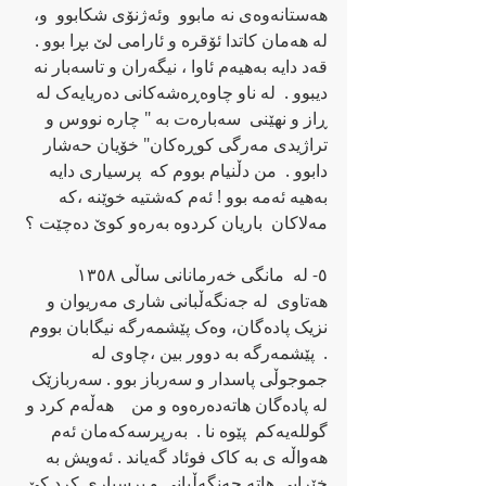
هه‌ستانه‌وه‌ی نه‌ مابوو  وئه‌ژنۆی شکابوو  و، 
له‌ هه‌مان کاتدا ئۆقره‌ و ئارامی لێ بڕا بوو . 
قه‌د دایه‌ به‌هیه‌م ئاوا ، نیگه‌ران و تاسه‌بار نه‌  
دیبوو .  له‌ ناو چاوه‌ڕه‌شه‌کانی ده‌ریایه‌ک له‌ 
ڕاز و نهێنی  سه‌باره‌ت به‌ " چاره‌ نووس و 
تراژیدی مه‌رگی کوڕه‌کان" خۆیان حه‌شار  
دابوو .  من دڵنیام بووم که‌  پرسیاری دایه‌ 
به‌هیه‌ ئه‌مه‌ بوو ! ئه‌م که‌شتیه‌ خوێنه‌ ،که‌ 
مه‌لاکان  باریان کردوه‌ به‌ره‌و کوێ ده‌چێت ؟
٥- له‌  مانگی خه‌رمانانی ساڵی ١٣٥٨  
هه‌تاوی  له‌ جه‌نگه‌ڵبانی شاری مه‌ریوان و 
نزیک پاده‌گان، وه‌ک پێشمه‌رگه‌ نیگابان بووم 
.  پێشمه‌رگه‌ به‌ دوور بین ،چاوی له‌ 
جموجوڵی پاسدار و سه‌رباز بوو . سه‌ربازێک 
له‌ پاده‌گان هاته‌ده‌ره‌وه‌ و من    هه‌ڵه‌م کرد و 
گولله‌یه‌کم  پێوه‌ نا .  به‌رپرسه‌که‌مان ئه‌م 
هه‌واڵه‌ ی به‌ کاک فوئاد گه‌یاند . ئه‌ویش به‌ 
خێرایی هاته‌ جه‌نگه‌ڵبانی و پرسیاری کرد کێ 