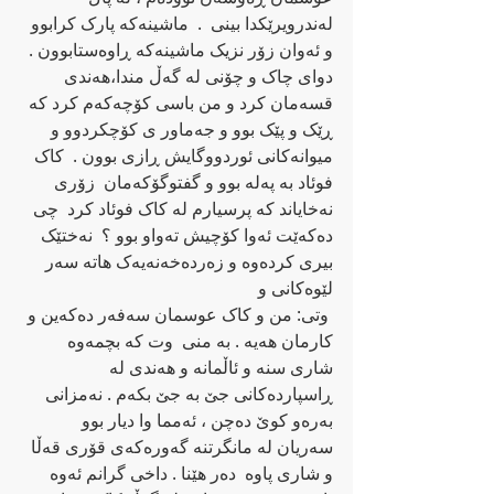
له‌ندرویرێکدا بینی  .  ماشینه‌که‌ پارک کرابوو 
و ئه‌وان زۆر نزیک ماشینه‌که‌ ڕاوه‌ستابوون . 
دوای چاک و چۆنی له‌ گه‌ڵ مندا،هه‌ندی 
قسه‌مان کرد و من باسی کۆچه‌که‌م کرد که‌ 
ڕێک و پێک بوو و جه‌ماور ی کۆچکردوو و 
میوانه‌کانی ئوردووگایش ڕازی بوون .  کاک 
فوئاد به‌ په‌له‌ بوو و گفتوگۆکه‌مان  زۆری 
نه‌خایاند که‌ پرسیارم له‌ کاک فوئاد کرد  چی 
ده‌که‌ێت ئه‌وا کۆچیش ته‌واو بوو ؟  نه‌ختێک 
بیری کرده‌وه‌ و زه‌رده‌خه‌نه‌یه‌ک هاته‌ سه‌ر 
لێوه‌کانی و
 وتی: من و کاک عوسمان سه‌فه‌ر ده‌که‌ین و 
کارمان هه‌یه‌ . به‌ منی  وت که‌‌ بچمه‌وه 
شاری سنه‌ و‌ ئاڵمانه‌ و هه‌ندی له‌ 
ڕاسپارده‌کانی جێ به‌ جێ بکه‌م . نه‌مزانی 
به‌ره‌و کوێ ده‌چن ، ئه‌مما وا دیار بوو 
سه‌ریان له مانگرتنه‌ گه‌وره‌که‌ی‌ قۆری قه‌ڵا 
و شاری پاوه‌  ده‌ر هێنا . داخی گرانم ئه‌وه‌ 