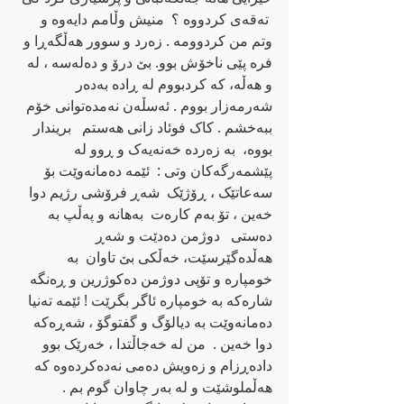
 ته‌قه‌ی کردووه‌ ؟  منیش وڵامم دایه‌وه‌ و 
وتم من کردوومه‌ . زه‌رد و سوور هه‌ڵگه‌ڕا و 
فره‌ پێی ناخۆش بوو. بێ درۆ و ده‌له‌سه‌ ، له 
و‌ هه‌ڵه،‌ که‌ کردبووم له‌ ڕاده‌ به‌ده‌ر  
شه‌رمه‌زار بووم . ئه‌سڵه‌ن نه‌مده‌توانی خۆم 
ببه‌خشم . کاک فوئاد زانی هه‌ستم   بریندار 
بووه‌،  به‌ زه‌رده‌ خه‌نه‌یه‌ک و ڕوو له‌ 
پێشمه‌رگه‌کان وتی :  ئێمه‌ ده‌مانه‌وێت بۆ 
سه‌عاتێک ، ڕۆژێک  شه‌ڕ فرۆشی رژیم دوا 
خه‌ین ، تۆ به‌م کاره‌ت  به‌هانه‌ و په‌ڵپ به‌ 
ده‌ستی   دوژمن ده‌دێت و شه‌ڕ 
هه‌ڵده‌گێرسێت، خه‌ڵکی بێ تاوان  به‌ 
خومپاره‌ و تۆپی دوژمن ده‌کوژرین و ڕه‌نگه‌ 
شاره‌که‌ به‌ خومپاره‌ ئاگر بگرێت ! ئێمه‌ ته‌نیا 
ده‌مانه‌وێت به‌ دیالۆگ و گفتوگۆ ، شه‌ڕه‌که‌ 
دوا خه‌ین .  من له‌ خه‌جاڵتدا ، خه‌رێک بوو 
داده‌ڕزام و زه‌ویش ده‌می نه‌ده‌کرده‌وه‌ که‌ 
هه‌ڵملوشێت و له‌ به‌ر چاوان گوم بم .   