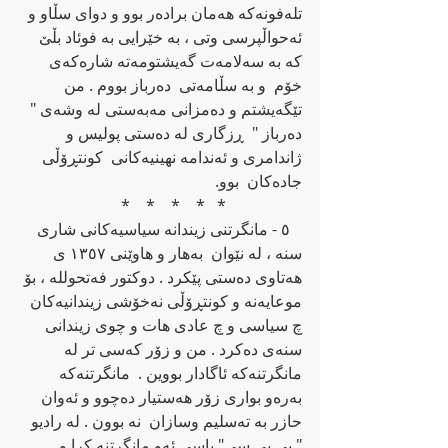
تله‌فونه‌که‌ هه‌مان براده‌ر بوو و دوای سڵاو و 
ئه‌حواڵپرسی وتی ، به‌ خێرایی به‌ فوئاد بڵێ 
که‌ به‌ سه‌لامه‌ت گه‌یشتومه‌ته‌ شاره‌که‌ی 
خۆم  و به‌ سڵامه‌تی  ده‌رباز بووم . من 
تێگه‌یشتم و ده‌مزانی مه‌به‌ستی له‌ وشه‌ی " 
ده‌رباز "  ڕزگاری له‌ ده‌ستی پولیس و 
ژاندامری و ئه‌ندامه‌ نهینیه‌کانی  کونتڕۆڵی 
جاده‌کان  بوو.                                                 
                   *   *    *    *    *   
   ٥ - مانگرتنی زیندانه‌ سیاسیه‌کانی شاری 
سنه‌ ، له‌ نێوان  به‌هار و هاوێنی ١٣٥٧ ی 
هه‌تاوی ده‌ستی پێکرد . دوکتور فه‌تحولله‌ ، بۆ 
موعایه‌نه‌ و کونتڕۆڵی نه‌خۆشی زیندانیه‌کان 
چ سیاسی و چ عادی هات و چوی زیندانی 
سنه‌ی ده‌کرد . من و زۆر که‌سی تر له‌ 
مانگرتنه‌که‌ ئاگادار بووین .  مانگرتنه‌‌که‌ 
به‌ره‌و بواری زۆر هه‌ستیار ده‌چوو و ئه‌وان 
حازر به‌ ته‌سلیم وسازان  نه‌ بوون . له‌ رادیو 
" بی بی سی" باسی ئه‌و مانگرتنه‌ کرا و 