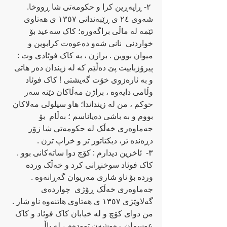
 ٢- ڕاپه‌ڕین کرا و حکومه‌تی شا ڕووخا. 
شه‌وی ٢٤ ی ڕێبه‌ندانی ١٣٥٧ ی هه‌تاوی 
ئێمه‌ له‌ ماڵی براگه‌وره‌؛ کاک سه‌عید بۆ 
خواردنی  نانی شه‌و ده‌عوه‌ت کرابوین و 
میوان بووین . براژن ، به‌ کاک فوئادی وت : 
پیرۆزباییت پێ ده‌ڵێم که‌ له‌ زیندان ده‌ر هاتی 
و به‌ ئاره‌زوی خۆت گه‌یشتی ! کاک فوئاد 
وڵامی دایه‌وه‌ ، براژن مه‌ڵاکان دێنه‌ سه‌ر 
حوکم ، من له‌ زینداندا؛ هاو سیلولی مه‌لاکان 
بووم و به‌ باشی ده‌یاناسم ؛ به‌ڵام  بۆ 
جه‌ماوه‌ری خه‌ڵک له‌ حکومه‌تی شا زۆر 
دڕه‌نده‌ تر، دیکتاتور تر و خراپ ترن . 
٣-  ئاخرین دیدارم : کۆچ دوا ساته‌کانی بوو . 
کاک فوئاد سوخنڕانی کرد و خه‌ڵک ورده‌ 
ورده‌ بۆ ناو شاری مه‌ریوان گه‌ڕانه‌وه‌ . 
جه‌ماوه‌ری خه‌ڵک ڕۆژی  چوارده‌ی 
گه‌لاوێژی ١٣٥٧ ی هه‌تاوی هاتنه‌وه‌ ناو شار . 
من دوای کۆچ و له‌ خیابان کاک فوئاد و کاک 
عوسمان ڕه‌وشه‌ن تووده‌م ، له‌ پاڵ 