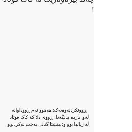
!
  ڕوونکردنه‌وه‌یه‌ک: هه‌موو ئه‌م ڕووداوانە 
له‌و  یازده‌ مانگه‌دا، ڕووی دا؛ که‌ کاک فوئاد 
له‌ ژیاندا بوو و؛ هێشتا گیانی به‌خت نه‌کردبوو. 