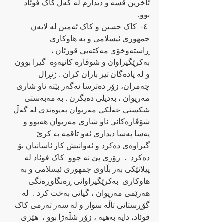
ئاخرین قسه‌ و دیدارم له‌ گه‌ڵ کاک فوئاد 
بوو.                 
 ٤-  کاک حسین و کاک ئه‌مین له‌ لایه‌ن 
جمهوری ئیسلامی و به‌ هاوکاری 
ڕاسته‌وخۆی مه‌کته‌بی قورئان ، 
به‌کرێگیراوان و شوڤاره‌ کانیه‌وه‌  گیرا بوون 
و له‌ پاده‌گان تیر باران کران . ژنڕال 
چه‌مران، زۆر ده‌ترسا ئه‌گه‌ر بێته‌ ناو شاری 
مه‌ریوان ، به‌دیلی ده‌یگرن . به‌ مه‌به‌ستی 
شکستی خه‌ڵكی مه‌ریوان په‌یوه‌ندی له‌ گه‌ڵ  
شۆڤاره‌کانی‌ ناو شاری مه‌ریوان هه‌بوو و 
په‌سا په‌سا دیداری ئه‌و تاقمه‌ به‌ کرێ 
گیراوه‌ی ده‌کرد و ئه‌وانیش کار ئاسانیان بۆ 
ده‌کرد  .  زۆری پێ نه‌ چوو  کاک فوئاد له‌ 
پیلانێکی به‌ر بڵاوی جمهوری ئیسلامی و به‌ 
هاوکاری  به‌کرێگیراوانی ڕه‌نگاوڕه‌نگی 
هه‌رێمی مه‌ریوان ، گیانی به‌خت کرد .  له‌ 
گۆڕستانی تاڵه‌ سوار و له‌ سه‌ر ته‌رمی کاک 
فوئاد، دایه‌ به‌هیه‌ ، زۆر شڵه‌ژا بوو ،  هێزی 