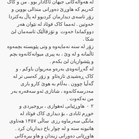
له‌ هه‌واڵه‌کانی جیهان ئاگادار بوو . من و کاک 
که‌ریم که‌ هاوڕێ ده‌ورانی مندالی بووین و  
زۆر تاسه‌ی دیدارمان کردبوو له‌ پاڵ یه‌کتردا 
خه‌وتین . ئه‌مما کاک فوئاد له‌ نێوان هه‌ر 
دووکماندا خه‌وت  و تۆزقاڵێک تاسه‌مان لێ 
شکا .
زۆر له‌ سنه‌ نه‌مایه‌وه‌ و وتی پێویسته‌ بچمه‌وه‌ 
ئاڵمانه‌ و له‌ وێ ، به‌ پیری میوانه‌کانه‌وه‌ بچم 
و پێشوازیان لێ بکه‌م . 
له‌ گه‌ڕانه‌وه‌ی به‌ره‌و مه‌ریوان باوکم ، و 
کاک ڕه‌شیدی تازه‌ئاو  و زۆر که‌سی تر له‌ 
گه‌ڵیا چوون . به‌ڵام به‌ هوێ کارو باری 
مه‌درسه‌کانه‌وه‌ ، شانازی ئه‌و سه‌فه‌ره‌ به‌ر 
من نه‌که‌وت .
٢  -  هاوڕێیانی ئه‌هوازی ، بروجیردی و 
خوڕم ئابادی ، بۆ دیداری کاک فوئاد له‌ 
مانگی سه‌رماوه‌ ر‌زی  ساڵی ١٣٥٧ هه‌تاوی 
هاتبونه‌ سنه‌ و له‌ چوار باخ دیداریان کرد . 
هاوڕێانی ده‌ورانی زیندان و هاو بیره‌کانی 