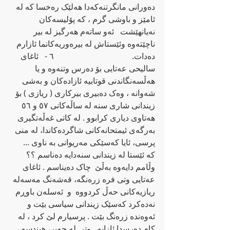
ده‌ورانی مانگرتنه‌که‌دا هه‌لێک ره‌خسا که‌ له‌ 
ئامێز و باوشی گرم ، که‌ پۆلیسه‌کان 
نه‌یانهێشت   ئه‌و ساته‌م هه‌رگیز له‌ بیر 
ناچێته‌وه وئێستاش له‌ بیره‌وریه‌کانما ئازارم 
ده‌دات‌.                                      ٦ -   ئاغای 
سالیحی عه‌تایی بۆ ده‌رس وتنه‌وه‌ و یا 
هه‌ڵسه‌نگاندنی قوتابیه‌ ئازاده‌کان و به‌شی 
شه‌وانه‌ ، وه‌ک ده‌بیری بیرکاری ( ریازی ) بۆ 
زیندانی شاری سنه‌ له ساڵه‌کانی ٥٧ و ٥٦ 
هه‌تاوی دیاری کرابوو . له‌ کاتی غه‌ڵه‌تگیری 
به‌رگه‌ی ئیمتحانه‌کانی شاگرده‌کاندا، له‌ منی 
پرسی، ئایا که‌سێکی مه‌ریوانی به‌ ناوی ...    
که‌ ئێستا له‌ زیندانی سنه‌دایه‌ ده‌ناسم ؟؟ 
وڵامم دایه‌وه‌ به‌ڵێ  چاک ده‌یناسم . ئاغای 
عه‌تایی وتی فره‌ زره‌نگه‌، قه‌شه‌نگ مه‌سه‌له‌ 
ریازیه‌کانی حه‌ڵ کردووه‌  و  ئه‌سله‌ن باوڕم 
نه‌ده‌کرد که‌سێک زیندانی سیاسی بێت و 
ئه‌وه‌نده‌ ز‌ره‌نگ بێت . پرسیارم لێ کرد ، له‌ 
کام ده‌رسدا ئازایه‌ . وتی له‌ جه‌بر، هیندسه‌ ، 