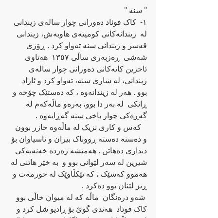
" سنه‌ "
١-  کاک فوئاد ده‌ورانی چوار ساله‌ی زیندانی 
له‌  زیندانه‌کانی کومیته‌ی هاوبه‌ش، زیندانی 
قه‌سر و زیندانی سنه‌ ته‌واو کرد . ڕۆژی  
شه‌شی  ڕه‌زبه‌ری ساڵی ١٣٥٧  هه‌تاوی 
ئاخرین کاته‌کانی ده‌ورانی چوار ساله‌ی 
زیندانی، له‌ شاری سنه‌، ته‌واو کرد و ئازاد 
بوو . هه‌ر له‌ زیندانه‌وه‌ ، که‌ ده‌ستێک چۆخه‌ و 
ڕانکی  له‌ به‌ر دا بوو، به‌ره‌و ماڵه‌که‌م له‌ 
گه‌ڕه‌کی چوار باخی سنه‌ گه‌ڕایه‌وه‌ .
   که‌س و کاری نزیک له‌ ماڵه‌وه‌ حازر بوون 
و ده‌سته‌ ده‌سته‌ ڕووناک بیران و ناسیاوان بۆ 
دیداری ده‌هاتن . هه‌میشه‌ زه‌رده‌ خه‌نه‌یه‌کی 
شیرین له‌ سه‌ر لێوانی بوو و  به‌ خێر هاتنی له‌ 
هه‌موو که‌سێک ، که‌ تێکڵاوێک له‌ حورمه‌ت و 
ڕیز لێنان بوو ده‌کرد .
 شه‌و دره‌نگان  ماڵه‌ که‌ له‌ میوان خاڵی بوو  
کاک فوئاد  هه‌ندی گوێ بۆ ڕادیو شل کرد و 