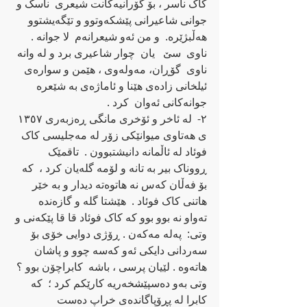
کاک ناسر ، بۆ گۆرانیه‌کانت شیعری  ناسک و 
جوانی شاعیرانی پێشکه‌وتوو و تێگه‌یشتوو 
هه‌ڵبژێره.‌  و من ئه‌و شیعرانه‌م  لا جوانه‌ . 
ناوی  سێ   یان  چوار شاعیری برد و له‌ وانه‌ 
ناوی  گۆڕان، مه‌وله‌وی ، هێمن و سواره‌ی 
ئیلخانی زاده‌ی هێنا و ئاماژه‌ی به‌ شێعره‌ 
جوانه‌کانی ئه‌وان  کرد .  
٢-  له‌ ئاخر و ئۆخری مانگی ڕه‌زبه‌ری ١٣٥٧ 
ی هه‌تاوی میوانێکی زۆر له‌ مه‌جلیسی کاک 
فوئاد له‌ ئاڵمانه‌ دانیشتبوون .  تاقمێک 
ڕووناک بیر به‌ تانه‌ و لۆمه‌ گله‌یان کرد ،  که‌ 
بۆ فه‌ڵان که‌س نه‌ هاتوه‌ته‌ دیدار و به‌ خێر 
هاتنی کاک فوئاد .  هێشتا گله‌ و گازه‌نده‌ 
ته‌واو نه‌ بوو بوو که‌ کاک فوئاد قا قا پێکه‌نی و 
وتی:  په‌له‌ مه‌که‌ن . ڕۆژی دوایی خۆی بۆ 
سه‌ردانی دایکی ئه‌و که‌سه‌ چوو و پاشان 
هاته‌وه‌ . لێیان پرسی ، باشه‌  کابراچۆن بوو ؟ 
وتی به‌و ده‌سپێشخه‌ریه‌ کارێکم کرد ؛  که‌ 
کابرا له‌ پڕۆپاگانده‌ی خراپ ده‌ست 