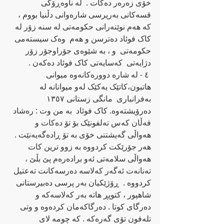
خۆی زه‌ره‌ر ده‌کات .  له‌ ناوه‌ڕۆکی 
قسه‌کانی به‌رپرسی شاره‌وانی دڵنیا بووم ، 
که‌ هه‌م نوێنه‌رانی حکومه‌تی له‌ سنه‌ زۆر له‌ 
کاک فوئاد ده‌ترسن و هه‌م  وه‌ک سیسته‌می 
حکومه‌تی  و ، به‌ شێوه‌ی جۆراوجۆر زۆر 
دژایه‌تی  که‌سایه‌تی کاک فوئاد ده‌که‌ن .
 ٤ - له‌ شاره‌ دووره‌کانه‌وه‌ میوانی 
هاتبون،کاتێک یه‌کێک له‌و میوانانه‌ له‌  
به‌فرانباری  مانگی زستانی ١٣٥٧ 
ده‌رۆیشته‌وه. کاک فوئاد ‌ به‌ من وت : ره‌شاد 
فه‌ڵان که‌س ته‌لفونێک بۆ تۆ ده‌کات و 
هه‌واڵی گه‌یشتنی خۆی به‌ تۆ ڕاده‌گه‌یه‌نێت .  
هه‌ر جۆرێکت کردووه‌ به‌ زوو ترین کات 
هه‌واڵی سلامه‌تی ئه‌و براده‌ره‌م پێ بڵێ ، 
ته‌نانه‌ت ئه‌گه‌ر که‌لاسه‌ ده‌رسه‌کانت ته‌عتیل 
کردووه‌ .  ڕۆژێکیان به‌ر پرسی ده‌بیرستانی 
شاهپور ، کتوپڕ هاته به‌ر‌ که‌لاسه‌که‌ و 
ده‌رگای کوتا . ده‌رگاکه‌مان کرده‌وه‌ و وتی 
تله‌فون تۆی گه‌ره‌که‌ . که‌ چومه‌ لای 