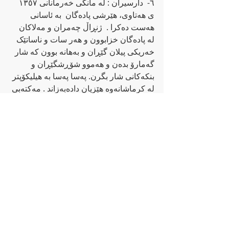
٦-  دارسیران : له‌ مانگی خه‌رمانانی ١٣٥٧ 
ی هه‌تاوی، هێرشی پاده‌گان  به‌ ئاسانی 
هه‌ست ده‌کرا .  ژنڕاڵ چه‌مران و مه‌لاکان 
له‌ پاده‌گان خزابوون و هه‌ر سات و ناساتێک 
خه‌ریکی پیلان گێڕان و به‌هانه‌ بوون که‌ شار 
گه‌مارۆ بده‌ن و هه‌موو شۆڕشگێڕان و 
بنکه‌کانی شار بگرن. په‌سا په‌سا به‌ هیلیکۆپتر 
له‌ کرماشانه‌وه‌ هێزیان داده‌به‌زاند . مه‌کته‌بی 
قورئان هاوکاری چاکی ده‌کردن . سیخۆڕ و 
به‌کرێگیراوانی ناوچه‌ش و فیئودالی 
کۆنه‌ساواکی و قیاده‌ موه‌قه‌تیش له‌ خزمه‌ت 
ده‌سه‌ڵات و جمهوری ئیسلامیدا بوون  و به‌ 
گه‌رمی هات و چوی پاده‌گانیان ده‌کرد .  
ده‌بوا له‌ که‌رامه‌تی شاری مه‌ریوان به‌ هه‌ر 
نرخێک بوایه‌ دیفاع کرابا. هێزی پێشمه‌رگه‌ش 
، به‌ وره‌ ی به‌رز و گیان له‌ سه‌ر ده‌ست، له‌ 
به‌رزاییه‌کانی پشت پاده‌گان له‌ که‌میندا بوون 
.  ئه‌و کاتانه‌  ئه‌زمونی پێشمه‌رگایه‌تی  
هه‌موو  ڕووناک بیران  له‌ ئاستێکی به‌رزدا نه‌ 