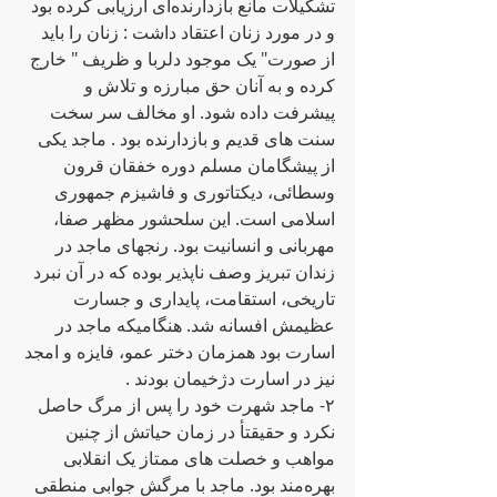
تشکیلات مانع بازدارنده‌ای ارزیابی کرده‌ بود 
و در مورد زنان اعتقاد داشت : زنان را باید 
از صورت" یک موجود دلربا و ظریف " خارج 
کرده‌ و به‌ آنان حق مبارزه‌ و تلاش و 
پیشرفت داده‌ شود. او مخالف سر سخت 
سنت های قدیم و بازدارنده‌ بود . ماجد یکی 
از پیشگامان مسلم دوره‌ خفقان قرون 
وسطائی، دیکتاتوری و فاشیزم جمهوری 
اسلامی است. این سلحشور مظهر صفا، 
مهربانی و انسانیت بود. رنجهای ماجد در 
زندان تبریز وصف ناپذیر بوده‌ که‌ در آن نبرد 
تاریخی، استقامت، پایداری و جسارت 
عظیمش افسانه‌ شد. هنگامیکه‌ ماجد در 
اسارت بود همزمان دختر عمو، فایزه‌ و امجد 
نیز در اسارت دژخیمان بودند .
٢- ماجد شهرت خود را پس از مرگ حاصل 
نکرد و حقیقتأ در زمان حیاتش از چنین 
مواهب و خصلت های ممتاز یک انقلابی 
بهره‌مند بود. ماجد با مرگش جوابی منطقی 