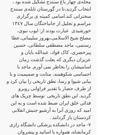
محله‌ی چهار باغ سنندج تشکیل شده‌ بود ، 
انتخاب گردید،تا در گورستان تایله‌ی سنندج 
سخنرانی کند.اسامی کمیته‌ ی برگزاری 
مراسم و تجلیل از جانباختگان سال ١٣٤٧ 
خورشیدی  عبارت بودند از: ایوب نبوی، 
مصلح شیخ الاسلامی،بهروز سلیمانی،عطا 
رستمی، ماجد مصطفی سلطانی، حسین 
پیرخضری، کاک فواد، عبدالله‌ بابان و 
عزیزان دیگری که‌ بعلت گذشت زمان  
اسامیشان را بخاطر نمی آورم. ماجد با  
احساسی شکوهمند، متانت و صمیمیت و با 
بیانی شیوا و رسا، نطق تاریخی را بیان کرد و 
از طرف حضار با تقدیر فراوانی روبرو 
گردید. این نطق تاریخی  توسط چریک های 
فدائی خلق ایران ضبط شده‌ است و به‌ این 
امید که‌ روزی آنرا به‌ آرشیو جنبش انقلابی 
کردستان باز گردانند .
٧- ماجد در دانشکده‌ پزشکی دانشگاه‌ رازی 
کرمانشاه، همواره‌ با اساتید و پیشروان 