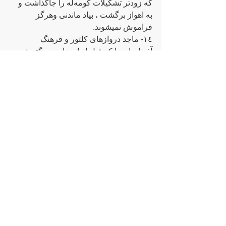
که‌ زودتر تشکیلات کومه‌له‌ را جاگذاشت و 
به‌ اهواز برگشت ، بیاد ماندنی وهرگز 
فراموش نمیشوند. 
١٤- ماجد دروازهای کلتور و فرهنگ 
آذربایجان را که‌ قبل از او برادر بزرگترش 
کاک حسین بر روی خانواده‌ گشوده‌ بود  
برای بار دوم  و در مقیاس دیگری گشود که‌  
میزان آشنائی با فرهنگ ملت ترک را به‌ 
سطح والائی رساند . در این راستا ماجد 
خانواده‌ را با ادبیات، آواز، نمایشنامه‌، تاریخ و 
موسیقی حماسی و غنی ملت ترک  آشناتر 
نمود. ماجد  سه‌ فیلم نایاب و تاریخی 
آذربایجان شوروی باسامی : " مشهدی عباد ، 
آرشین مالالان و   قاچاق نبی " را بار ها 
توصیف و تعریف میکرد و سرنوشت 
ستمدیدگان جامعه‌ آذربایجان و نبرد طبقاتی 
و ملی آنها را  ترسیم و بازگو میکرد .  فیلم 
مشهدی عباد باآهنگ ها و موسیقی جاودانه‌ی 
حاجی بیکوف  و صدای دلنشین رشید 