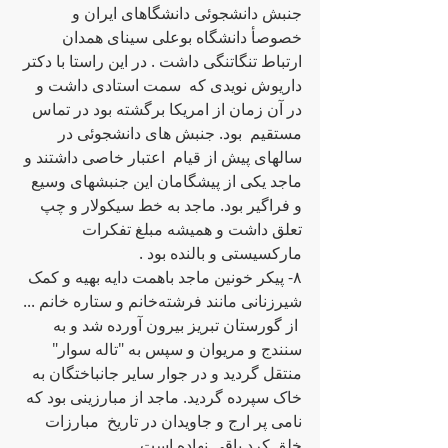
جنبش دانشجوئی دانشگاهای ایران و 
خصوصأ دانشگاه‌ بوعلی سینای همدان 
ارتباط تنگاتنگی داشت . در این راستا با دکتر 
داریوش نویدی که  سمت استادی داشت ‌و 
در آن زمان از امریکا برگشته‌ بود در تماس 
مستقیم  بود. جنبش های دانشجوئی در 
سالهای پیش از قیام  اعتبار خاصی داشتند و 
ماجد یکی از پیشگامان این جنبشهای وسیع 
و فراگیر بود. ماجد به‌ خط سیکولار و چپ 
تعلق داشت و همیشه مبلغ تفکرات 
مارکسیستی و بالنده‌ بود .
٨- پیکر خونین ماجد باهمت دایه‌ بهیه‌ و کمک 
شیرزنانی مانند فرشته‌خانم و ستارە خانم ... 
 از گورستان تبریز بیرون آورده‌ شد و به‌ 
سنندج و مریوان و سپس به‌ "تاله‌ سوار" 
منتقل گردید و در جوار سایر جانباختگان به‌ 
خاک سپرده‌ گردید. ماجد از مبارزینی بود که‌ 
نامی پر ارج و جاویدان در تاریخ  مبارزات 
خلق کرد باقی نهاده‌ است .