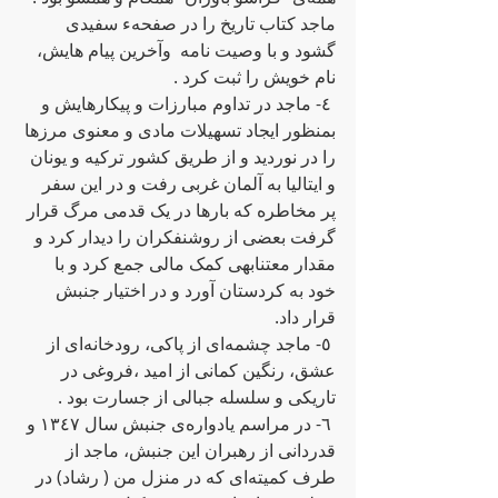
ماجد کتاب تاریخ را در صفحه‌ء سفیدی 
گشود و با وصیت نامه‌  وآخرین پیام هایش، 
نام خویش را ثبت کرد .            
 ٤- ماجد در تداوم مبارزات و پیکارهایش و 
بمنظور ایجاد تسهیلات مادی و معنوی مرزها 
را در نوردید و از طریق کشور ترکیه‌ و یونان 
و ایتالیا به‌ آلمان غربی رفت و در این سفر 
پر مخاطره‌ که بارها‌ در یک قدمی مرگ قرار 
گرفت بعضی از روشنفکران را دیدار کرد و 
مقدار معتنابهی کمک مالی جمع کرد و با 
خود به‌ کردستان آورد و در اختیار جنبش 
قرار داد.
 ٥- ماجد چشمه‌ای از پاکی، رودخانه‌ای از 
عشق، رنگین کمانی از امید ،فروغی در 
تاریکی و سلسله‌ جبالی از جسارت بود .
 ٦- در مراسم یادواره‌ی جنبش سال ١٣٤٧ و 
قدردانی از رهبران این جنبش، ماجد از 
طرف کمیته‌ای که ‌در منزل من ( رشاد) در 