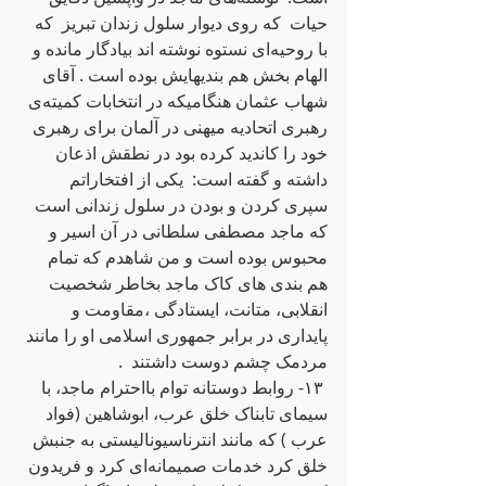
حیات  که‌ روی دیوار سلول زندان تبریز  که‌ 
با روحیه‌ای نستوه‌ نوشته‌ اند بیادگار مانده‌ و 
الهام بخش هم بندیهایش بوده‌ است . آقای 
شهاب عثمان هنگامیکه‌ در انتخابات کمیته‌ی 
رهبری اتحادیه‌ میهنی در آلمان برای رهبری 
خود را کاندید کرده‌ بود در نطقش اذعان 
داشته‌ و گفته‌ است: ‌ یکی از افتخاراتم 
سپری کردن و بودن در سلول زندانی است 
که‌ ماجد مصطفی سلطانی در آن اسیر و 
محبوس بوده‌ است و من شاهدم که‌ تمام 
هم بندی های کاک ماجد بخاطر شخصیت 
انقلابی، متانت، ایستادگی ،مقاومت و 
پایداری در برابر جمهوری اسلامی او را مانند 
مردمک چشم دوست داشتند  .                      
 ١٣- روابط دوستانه‌ توام بااحترام ماجد، با 
سیمای تابناک خلق عرب، ابو‌شاهین (فواد 
عرب ) که‌ مانند انترناسیونالیستی به‌ جنبش 
خلق کرد خدمات صمیمانه‌ای کرد و فریدون 