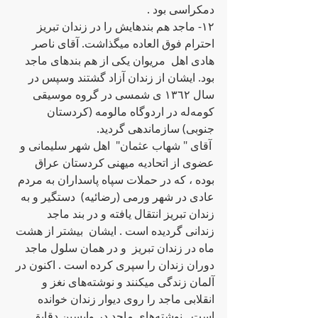
دمکراسی بود .
١٢- ماجد هم بندهایش را در زندان تبریز 
احترام فوق العاده‌ میگذاشت. آقای ناصر 
هادی اهل ‌ مریوان ‌یکی از هم بندهای ماجد 
بود. ایشان از زندان آزاد گشتند وسپس در 
سال ١٣٦٢ ی شمسی در گروه‌ موسیقی 
کومه‌له ‌در اردوگاه‌ مالومه‌ (کردستان 
جنوبی)‌ سازماندهی گردید. 
 آقای " شهاب عثمان"  اهل شهر سلیمانی و 
عضوی از اتحادیه‌ میهنی کردستان عراق 
بوده‌ ، که‌ در حملات سپاه‌ پاسداران به‌ مردم 
عادی در شهر ورمی (رضائیه‌)  دستگیر و به‌ 
زندان تبریز انتقال یافته‌ و در بند ماجد 
زندانی گردیده‌ است .‌ ایشان  بیشتر از هشت 
ماه‌ در زندان تبریز  و در همان سلول ماجد 
دوران زندان را سپری کرده‌ است . اکنون در 
آلمان زندگی میکنند و نوشته‌های نغز و 
انقلابی ماجد را روی دیوار زندان خوانده‌ 
است.  نوشته‌های ماجد در واپسین دقایق 