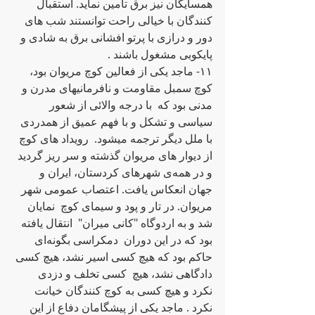
همسایگان نیز برق تامین نماید. استقبال 
کنندگان با خیالی راحت توانستند شب های 
دور و درازی با پرتو افشانی برق به‌ شادی و 
پایکوبی مشغول باشند .
١١- ماجد یکی از فعالین کوچ مریوان بود، 
کوچ سمبل مقاومت و نافرمانیهای مدرن و 
مدنی بود که‌  با درجه‌ والائی از شعور 
سیاسی و تشکل و با فهم عمیق از همدردی 
با ملل دیگر ترجمه‌ میشود.  رویداد های کوچ  
از دیوار های مریوان گذشته‌ و سر ریز گردید 
و در‌ همه‌ی شهرهای کردستان، ایران و 
جهان انعکاس یافت. اعتصاب عمومی شهر 
مریوان. در تار و پود و سیمای کوچ  نمایان 
شد و به‌ اردوگاه‌ "کانی میران‌"  انتقال یافته‌ 
بود که‌ در این دوران  دمکراسی بگونه‌ای 
حاکم بود که‌ هیچ کسی اسیر نشد، هیچ کسی 
دادگاهی نشد، هیچ  کسی تخلف و دزدی 
نکرد و هیچ کسی به‌ کوچ کنندگان خیانت 
نکرد . ماجد یکی از پیشگامان دفاع از این 