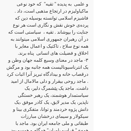
و علمی  به‌ پدیده‌ " تقیه‌"  که‌ خود نوعی 
ماکیاولیزم در ارتجاع مذهبی است، داد .  
فاشیزم اسلامی توانسته‌ بوسیله‌ دین که‌ 
پرده‌ی خوش نقش و نگاری است هر نوع 
جنایت را بپوشاند . تقیه‌ ،  سیاستی است که‌ 
در آن رهبران جمهوری اسلامی میتوانند به‌ 
همه‌ نوع سلاح ، تاکتیک و اعمال مغایر با 
اخلاق و فضیلت های انسانی  پناه برند. 
٣- ماجد در معنای وسیع کلمه‌ جهان وطن و 
یک انترناسیونالیست همه‌ جانبه‌ بود و مرگش 
درقصاب خانه‌ و بیدادگاه‌ تبریز آنرا اثبات کرد 
. ماجد روحی بیقرار و دلی مالامال از امید 
داشت. ماجد یک پێشمرگ دلیر، یک 
سیاستمدار هوشمند، یک رهبر خستگی 
ناپذیر، یک مدیر لایق، یک کادر موفق ،یک 
دانش پژوه‌ خردمند و توانا، متفکری بینا و 
سیکولار و سیمای درخشان مبارزات 
طبقاتی و ملی جامعه‌ ایران بود. ماجد با 
همه‌ی" فراسو باوران" همگام و همسو بود . 