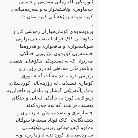
ئاورینگی نافەرمانی مەدەنی و خەباتی 
جەماوەری وئاشتیخوازانە و سەردەمیانەی 
کورد بوو لە رۆژھەڵاتی کوردستان دا
.
بزووتنەوەی کۆماریخوازان رەوشی کار و 
تێکۆشانی کاک فوئاد لە بەستێنی بزاوتی 
شوناسخوازی و مافخوازی،و هەروەها 
خستنەرێی کۆڕەوی مێژوویی خەڵکی 
مەریوان کە بە دەستپێکی تێکۆشانی هێمنانە 
و نافەرمانی مەدەنی لە دژی زۆرداری 
رێژیمی تازە بە دەسەڵات گەیشتووی 
کۆماری ئیسلامی لە رۆژهەڵاتی کوردستان، 
وەک پاڵنەرێکی گوشار بۆ ملدان بۆ داخوازییە 
رەواکانی کورد بە خاڵێکی ئیجابی و جێگای 
پەسند دەزانێت، کە ئەم حەرەکەتە 
جەماوەری و مەدەنییەیش بە رێبەری و 
پێشەنگایەتی کاک فوئاد مستەفا سوڵتانی 
وەکوو لاپەڕەیەکی زێرینی تێکۆشانی 
سەردەمیانەی کورد دێتە ئەژمارتن، بۆیە 