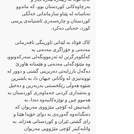
بەرچاوەکانی کوردستان بوو، کە ماندوو 
نەناسانە لە پێناو سازماندانی خەڵکی 
کوردستان و چارەسەری ئاشتیانەی پرسی 
کورد، خەباتی دەکرد.
کاک فوئاد بە لێدانی ئاورینگی نافەرمانی 
مەدەنی و خۆراگری مەدەنی بە 
کەڵکوەرگرتن لە ئەزموونگەلی سەرکەوتوو، 
وە مێتۆدگەلی مەدەنی و هێمنانە هاورێ 
دەگەل نارزایەتی دەربرینی گشتی و دوور لە 
تووندتیژی لە وڵاتانی جیهان دا، بە باشترین 
شێوە هەوڵی رێکخستنی بەربەرین و دەخیل 
و بەشداری کردنی جەماوەری کوردستان بە 
هەموو چین و توێژەکانیەوە دەدا، بە 
تایبەتیش لە کۆچی مێژووی مەریوان کە 
دەنگدانەوە گەورەی بە دوای خۆیدا هێنا و 
رای گشتی ئێران و کوردستانی هەژاند. بە 
واتایەکیتر کۆچی مێژوویی مەریوان 