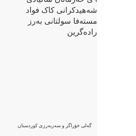
شەهیدکرانی کاک فواد
مستەفا سولتانی بەرز
رادەگرین
گەلی خۆراگر و سەربەرزی کوردستان