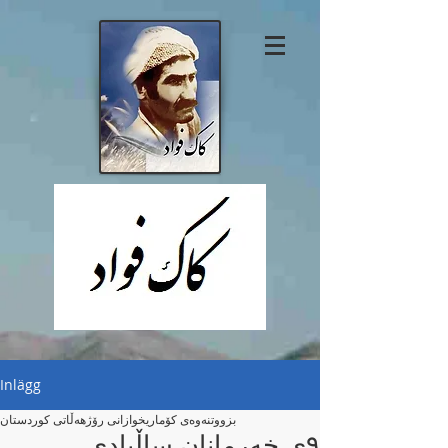
Inlägg
بزووتنەوەی کۆماریخوازانی رۆژهەڵاتی کوردستان
۹ی خەرمانان ساڵیادی