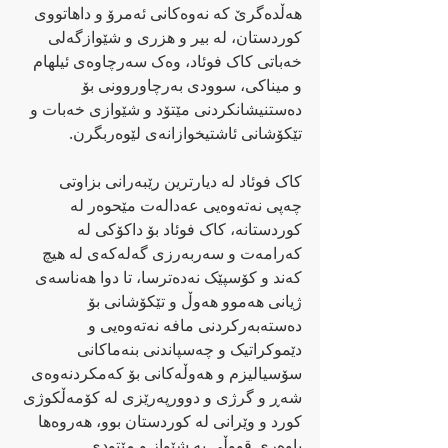
هەڵدەگرێ کە نەوەکانی ئەمرۆ و داهاتووی 
کوردستان، لە بیر و هزری و شێوازگەلی 
خەباتی کاک فوئاد، وەک سەرچاوەی ئیلهام 
و میناکی، سوودی بەرچاوروونی بۆ 
دەستنیشانکردنی مێتۆد و شێوازی خەبات و 
تێکۆشانی ئاشتیخوازانەی لێوەربگرن. 
کاک فوئاد لە دیارترین رێبەرانی بزاوتی 
چەپی نەتەوەیی عەدالەت مێحوەر لە 
کوردستانە، کاک فوئاد بۆ داکۆکی لە 
کەرامەت و سەربەرزی گەلەکەی لە هیچ 
کەند و کۆسپێک نەدەترسا، تا دوا هەناسەی 
ژیانی هەموو هەوڵ و تێکۆشانی بۆ 
دەستەبەرکردنی مافە نەتەوەیی و 
دێموکراتیک و چەسپاندنی بنەماکانی 
سۆسیالیزم و هەوڵەکانی بۆ کەمکردنەوەی 
شەڕ و گرژی و دوورپەرێزی لە کۆمەڵکوژی 
کورد و وێرانی لە کوردستان بوو، هەروەها 
باوەری قووڵی بە شێواز و مێتودی 