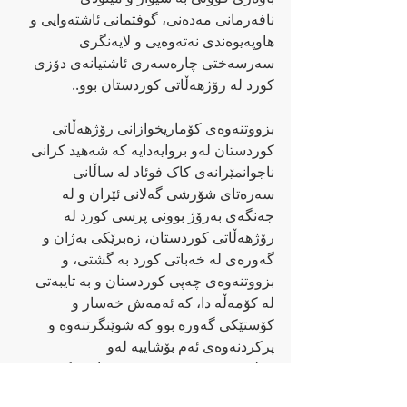
نافەرمانی مەدەنی، گوفتمانی ئاشتەوایی و 
هاوپەیوەندی نەتەوەیی و لایەنگری 
سەرسەختی چارەسەری ئاشتیانەی دۆزی 
کورد لە رۆژھەڵاتی کوردستان بوو..
بزووتنەوەی کۆماریخوازانی رۆژهەڵاتی 
کوردستان لەو بروایەدایە کە شەهید کرانی 
ناجوانمێرانەی کاک فوئاد لە ساڵانی 
سەرەتای شۆرشی گەلانی ئێران و لە 
جەنگەی بەرۆژ بوونی پرسی کورد لە 
رۆژهەڵاتی کوردستان، زەبرێکی بەژان و 
گەورەی لە خەباتی کورد بە گشتی، و 
بزووتنەوەی چەپی کوردستان و بە تایبەتی 
لە کۆمەڵە دا، کە ئەمەش خەسار و 
کۆستێکی گەورە بوو کە شوێنگرتنەوە و 
پرکردنەوەی ئەم بۆشاییە لەو 
هەلوومەرجەی ئەو سەردەم دا شتێکی 
ئاستەم بوو، بۆیە هەوڵدان بۆ پرکردنەوەی 