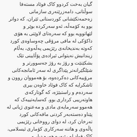
گیان بەخت کردوو کاک فوئاد مستەفا 
سوڵتانی، دامەزرێنەری سازمانی 
زەحمەتکێشانی کوردستانی ئێران، کە دواتر 
بوو بە کۆمەڵە، ئەو سەرکردە بوێر و 
لێهاتوویە بوو کە سەرەتای لاوێتی بە هۆی 
داکۆکی لە مافی مرۆڤی چەوساوەی کورد 
کەوتە بەندیخانەی رێژیمی پەڵەوی، بەڵام 
زیندانیش نەیتوانی ئیرادەی پۆڵایینی تێک 
بشکێنێت و رۆژ بە رۆژ جەسوورتر و 
شێلگێرانەتر پێداگری لە سەر ئامانجەکانی 
مرۆییەکانی دەکردەوە، بۆ هەمووان روون و 
ئاشکرایە کە کاک فوئاد خاوەن بیری 
سەردەم و راستبێژە، کە گوتارکەی 
هاوتەریبی کرداری بوو. کەسایەتییەک کە 
هەموو سەرمایەی مادی و مەعنوی ژیانی لە 
پێناو دەستەبەر کردنی مافەکانی کورد 
تەرخان کرد، لە دوای رووخانی رێژیمی 
پاڵەوی و هاتنە سەرکاری کۆماری ئیسلامی، 
کاک فواد لە رێبەرە هەرە دیار و 