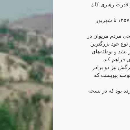
و قدرت رهبری كاك 
اما متاسفانه عمر آزادی‌ این رهبر جوان و مردمی به یک سال هم نرسید: از مهر ١٣٥٧ تا شهریور 
یخی مردم مریوان در 
وع خود بزرگترین 
کارساز نشد و توطئەهای 
 فراهم كند.
رگش نیز دو برادر 
ومله پیویست که 
 اشاره کرده بود که در نسخه 