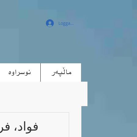
Logga in
ماڵپەر
نوسراوە
فواد، فر