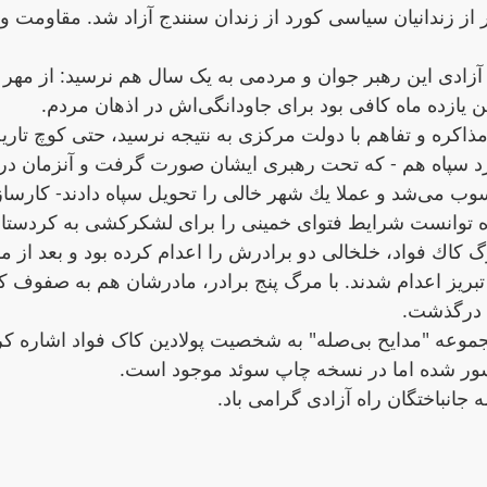
از زندانیان سیاسی کورد از زندان سنندج آزاد شد. مقاومت 
ای مذاکره و تفاهم با دولت مرکزی به نتیجه نرسید، حتی کوچ تار
د سپاه هم - که تحت رهبری ایشان صورت گرفت و آنزمان در ن
مبارزه مدنی محسوب می‌شد و عملا یك شهر خالی را تحویل سپاە دادند- 
توانست شرایط فتوای خمینی را برای لشكركشی بە كردستان
گ كاك فواد، خلخالی دو برادرش را اعدام کرده بود و بعد از م
بریز اعدام شدند. با مرگ پنج برادر، مادرشان هم بە صفوف ک
د درگذشت.
احمد شاملو در مجموعە "مدایح بی‌صله" به شخصیت پولادین کاک فواد
ر شده اما در نسخە چاپ سوئد موجود است.
ه جانباختگان راه آزادی گرامی باد.