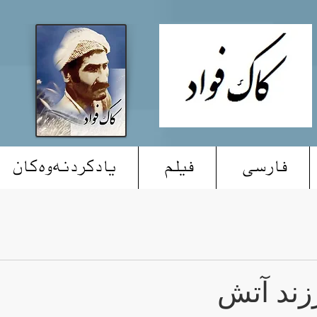
فارسی
فیلم
یادکردنەوەکان
زند آتش