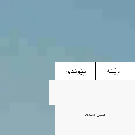
وێنە
پێوندی
هیمن سیدی