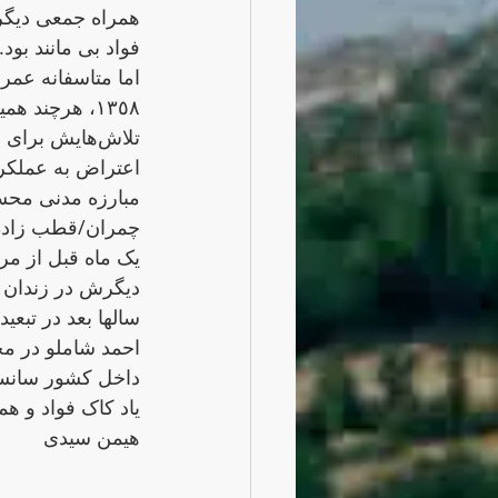
همراه جمعی دیگر 
فواد بی مانند بود.
١٣٥٨، هرچند همین یازدە ماه کافی بود برای جاودانگی‌اش در اذهان مردم.
تلاش‌هایش بر
اعتراض به عملکر
چمران/قطب زادە 
یک ماه قبل از مر
دیگرش در زندان ت
سالها بعد در تبعی
داخل کشور سانسو
یاد کاک فواد و هم
هیمن سیدی