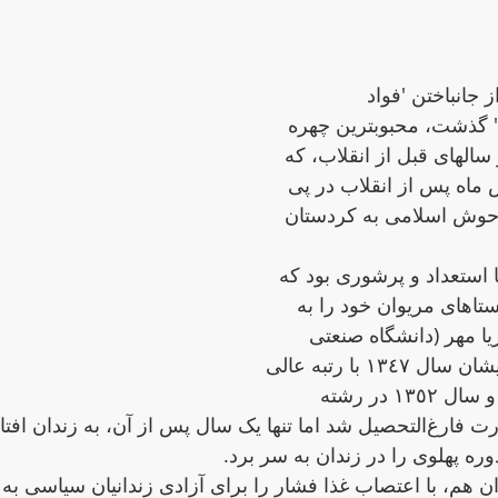
جانباختن 'فواد 
مصطفی‌سلطانی' گذشت، محبوبترین چهره‌ 
سالهای قبل از انقلاب، که 
 ماه پس از انقلاب در پی 
وش اسلامی به کردستان 
 استعداد و پرشوری بود که 
 از روستاهای مریوان خود را به 
یا مهر (دانشگاه صنعتی 
شریف) برساند. ایشان سال ١٣٤٧ با رتبە عالی 
وارد دانشگاە شد و سال ١٣٥٢ در رشته 
مهندسی برق- قدرت فارغ‌التحصیل شد اما تنها یک سال پس از آن، به زندان 
پهلوی را در زندان به‌ سر برد.
ماههای پایانی زندان هم، با اعتصاب ‌غذا فشار را برای آزادی زندانیان