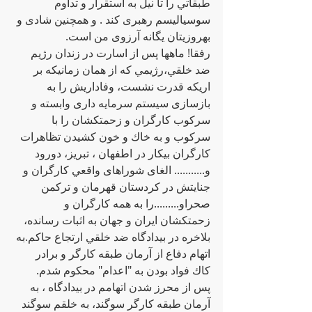
طبقاتي را تا نيل به استقرار و تداوم 
سوسياليسم رهبرى كند . و همچنين شادى و 
بهروزيتان يگانه آرزوى من است.
رفقا! ماهها پس از اسارت در زندان رژيم 
ضد خلقي،رژيمي كه از همان زمانيكه بر 
اريكه قدرت نشست، وفاداريش را به 
بازسازى سيستم سرمايه دارى وابسته و 
سركوب كارگران و زحمتكشان را با 
سركوب و به خاك و خون كشيدن تظاهرات 
كارگران بيكار در اطفهان ، تبريز، دورود 
و........... الغاى شوراهاى واقعي كارگران و 
جنايتش در كردستان قهرمان و تركمن 
صحراو.........را به همه كارگران و 
زحمتكشان ايران و جهان به اثبات رسانده، 
بلاخره در بيدادگاه ضد خلقي ارتجاع حاكم.به 
اتهام دفاع از آرمان طبقه كارگر و برادر 
كاك فواد بودن به "اعدام" محكوم شدم.
پس از محرز شدن اتهامم در بيدادگاه ، به 
آرمان طبقه كارگر سوگند، به خلقم سوگند 