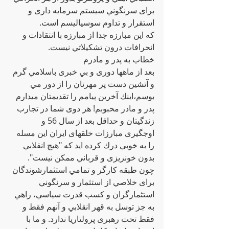
براى سرنگوني سيستم سرمايه دارى و 
استقرار و تداوم سوسياليسم است.
كه اين مبارزه جدا از مبارزه با انتقادات و 
انحرافات درون تشكيلاتي نيست.
خطاب بە پدر و مادرم 
بعد از ماهها دورى و بي خبرى باسلامي گرم 
و آتشين دست پر مهرتان را از دور مي 
بوسم،اينك آخرين پيامم را تقديمتان ميدارم 
پدر و مادر محبوبم! هر دوى شما در تجارب 
زندگيتان و حداقل بعد از سال 56 و 
اوجگيرى مبارزات خلقهاى ايران اين مسله 
را به خوبي درك كرده ايد كه "هيچ انقلابي 
بدون خونريزى و قرباني ممكن نيست". 
چون طبقه كارگر و تمامي استثمارشوندگان 
براى خلاصي از استثمار و سرنگوني 
استثمارگران و كسب قدرت سياسي، راهي 
به جز توسل به قهر انقلابي و آنهم فقط و 
فقط تحت رهبرى پرولتاريا ندارد. و ما با 