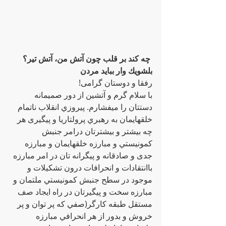
 چه كند بر قلب چون آتش من، آتش تير؟ 
بلشويك وار ببايد مردن
رفقا و دوستان گرامی! 
با سلام گرم و آتشين از دور صميمانه  
دستتان را ميفشارم. پيروزي انقلاب ناتمام 
خلقهايمان به رهبري پرولتاريا و پيگيرى هر 
چه بيشتر و بيشترتان درامر جنبش 
كمونيستي و مبارزه خلقهايمان و مبارزه 
جدى و صادقانه و پيگرانه تان در امر مبارزه 
باانتقادات و انحرافات درون تشكيلات و 
موجود در سطح جنبش كمونيستي ملتمان و 
مبارزه سخت و پيگيرتان در راه ايجاد صف 
مستقل طبقه كارگر(صفي كه پر توان و پر 
خروش و بدور از هر انحرافي مبارزه 