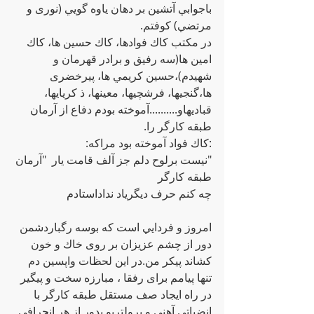
باجوابي آتشين بر دهان ياوه گويي (نورى و 
مرتضي) كوفتم.
در مكتب كاك فوادها، كاك حسين ها، كاك 
امين ها(سه رفيق و برادر قهرمان و 
شهيدم)،حسين كريمي ها، پيرخضرى 
ها،گنجيها، فرشچيها، معينها، ذ كريايها، 
قباديهاو..........آموخته بودم دفاع از آرمان 
طبقه كارگر را.
:كاك فواد آموخته بود مراكه:
"نيست برلوح دلم جز آلف قامت يار  "آرمان 
طبقە کارگر       
چه كنم حرف ديگرياد نداداستادم                   
امروز و فردايي است كه بوسه رگباردشمن 
دور از چشم عزيزان بر روى خاك و خون 
كشاند پيكر من.در اين لحظات واپسين دم 
تنها پيامم براى رفقا ، مبارزه سخت و پيگير 
در راه ايجاد صف مستقل طبقه كارگر با 
انضباتي آهني و پرولترىو بدور از هر انحرافي 