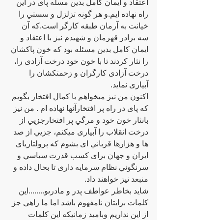
اعتقاد و ايمان كامل بدين مسله پاى در اين 
راه نهاده ايم.و هر گونه تزلزل و سستي را 
خيانت به آرمان طبقه كارگر است.كه آن 
سه برادر قهرمان و شهيدم نيز با اعتقاد و 
ايمان كامل بدين مسئله‌ بود كه خون پاكشان 
را نثار كردند تا با خون خود درخت آزادى را، 
درخت آزادى كارگران و زحمتكشان را 
آبيارى نمايد.
اكنون من نيز ميخواهم با كمال افتخار بگويم 
كه پاى در راه پر افتخارآنها نهاده ام . من نيز 
بانثار خون خود و مرگي پر افتخارجزيي از 
درخت انقلاب را آبيارى ميكنم، جزيي از صد 
ها و هزارها قرباني اى بشوم كه پرولتارياى 
ايران و جهان براى كسب قدرت سياسي و 
سرنگوني نظام سرمايه دارى تا بحال داده و 
منبعد نيز خواهند داد.
شايد بخاطر عواطف پدر و مادرىو........اين 
كلمات برايتان نامفهوم باشد اما ما راهي جز 
از اين نداريم وباميد زمانيكه اين كلمات 