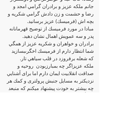
جانم ملكه عزيز و برادران گرامي امجد و 
رضا و حشمت و زن دادش گرامي شكريه و 
بچه اش (فرميسك) عزيز برسانيد.
مبادا در مورد فرميسك از توضيح قهرمانانه 
پدر و سه عمويش اهمال نشان دهيد. 
برادران و خواهران و شكريه عزيز از همگي 
شما انتظار دارم از فرميسك اخگرىبسازيد 
كه شعله برفروزد در قلب سياهي تار.
ملكه عزيزاگر چه بمبارزبودن  روحيه و 
صداقت انقلابيت ايمان دارم اما براى آشنايي 
نزديكتر به مسايل جنبش پرولترى و كمك هر 
چه بيشتر به خودت پيشنهاد ميكنم كه منبعد 
حتمأ سعي كن كه به تبريز يا تهران برويد و 
كارت را در كنار و رابطه با رفقاى آنجا ادامه 
دهيد.براى برادران و همگي ديگر رفقا پيام و 
سفارشي به جزپيگيرىدر مبارزه و هر چه 
بيشتر مسلح كردن خود به ايديؤلوژى طبقه 
كارگرندارم.