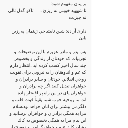
برايتان مفهوم شود:
تا شههيد خويني نه ريژئ ،      تاكو گه‌ل تاڵي 
نه چيژيت                                                       
دارئ آزادئ شين نابيتباخي ژينمان په‌رژین 
نابئ                                                                
پس پدر و مادر عزيزم با اين توضيحات و 
تجربيات كه خودتان از زندگي و بخصوص 
چند سال اخير كسب كرده ايد ،انتظار دارم 
كه غم و اندوهتان را به نيرويي براى تقويت 
روحي انقلابي خودتان و ساير برادران و 
خواهران تبديل كنيد.اگر چه برادران و 
خواهران پاى در اين راه پر افتخارنهاده 
اند.اما روحيه خوب شما يقينأ قوت قلب و 
دلگرمي بيشتر براى آنان خواهد بود.سلام 
مرا به همگي برادران و خواهران برسانيد و 
اين پيام مرا به همگي بخصوص به كاك 
رشاد، كاك عبه و خواهرگرامي و دوستتراز 