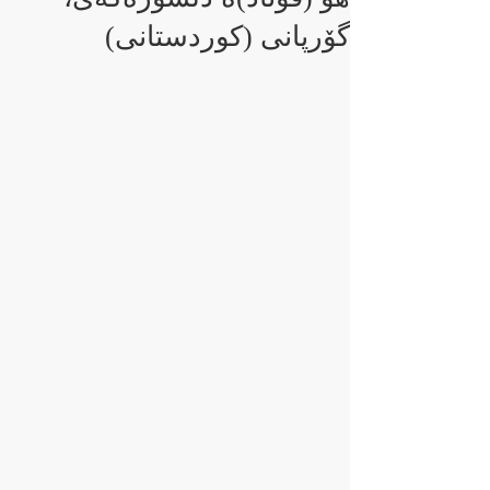
گۆرپانی (کوردستانی)