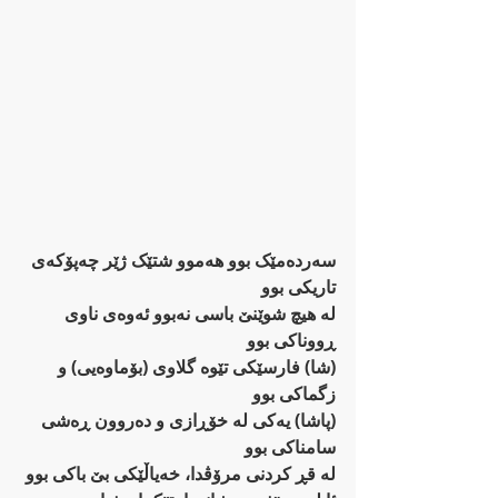
سەردەمێک بوو هەموو شتێک ژێر چەپۆکەی 
تاریکی بوو
لە هیچ شوێنێ ‌باسی نەبوو ئەوەی ناوی 
ڕووناکی بوو
(شا) فارسێکی تێوە گلاوی (بۆماوەیی) و 
زگماکی بوو
(پاشا) یەکی لە خۆڕازی و دەروون ڕەشی 
سامناکی بوو
لە قڕ کردنی مرۆڤدا، خەیاڵێکی بێ باکی بوو