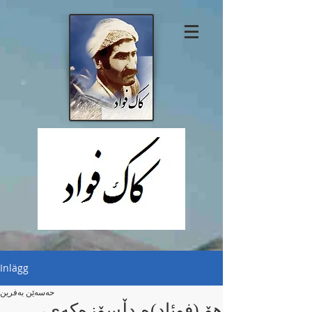
Inlägg
حەسەێن بەفرین
هۆ (فوئاد)ە دڵسۆزەکەی،