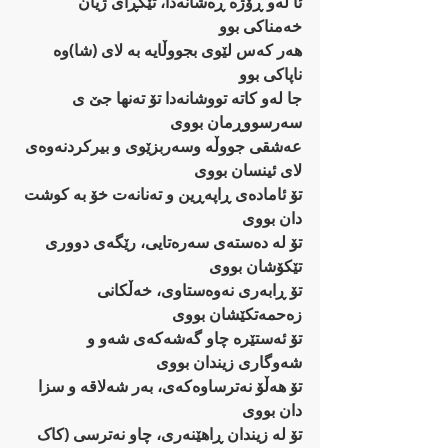
ئا لەو ڕۆژە ڕەشانەدا، تێکڕای ژیان 
خەمناکی بوو
هەر کەس لێوی بجووڵایە بە لای (شا)وە 
ناپاکی بوو
جا لەو کاتە تووشانەدا تۆ تەنها جێ ی 
سەرسووڕمان بووی
عەشقی جووڵە وسەربزێوی و بیرکردنەوەی 
لای ئینسان بووی
تۆ ئامادەی ڕاپەڕین و تەنانەت خۆ بە کوشت 
دان بووی
تۆ لە دەستەی سەرەتایی، رێگەی دووری 
تێکۆشان بووی
تۆ ڕابەری نەوەستاوی، خەڵکانی 
زەحمەتکێشان بووی
تۆ ئەستێرە چاو گەشەکەی شەو و 
شەوگاری زیندان بووی
تۆ هەڵۆ نەترساوەکەی، بەر شەلاقە و سزا 
دان بووی
تۆ لە زیندان ڕاهێنەری، چاو نەترسی (کاک 