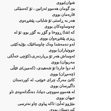
شوان)بووی
بێ‌ گومان هەموو ئەزانین ، تۆ کەسێکی 
قارەمان بووی
هەر بە ڕاستی تۆ شایانی، پێشڕەوی 
چەوساوەکان بووی
کە (شا) ڕووخا و گۆڕ بە گۆڕ بوو، تۆ لە 
ڕیزی پێشڕەوان بووی
لەو دەمەشدا وەک چاوساغێک، بۆ(یەکێتی 
جووتیاران) بووی
ئەوساش هەر تۆ بریاردەری،(کۆچی خەڵکی 
مەریوان) بووی
لە دوا جاردا تۆ شەهیدی، (کەمین)ی فێڵی 
(چەمڕان) بووی
کاتێ‌ مەرگ چرای خوێنی، لە کوردستان 
داگیرسان بووی
لە هەموو سووچی دنیادا، دەنگدانەوەی ناو 
جیهان بووی
مێژوو ئەڵێ: تاکە پیاوی چاو نەترسی 
کوردستان بووی