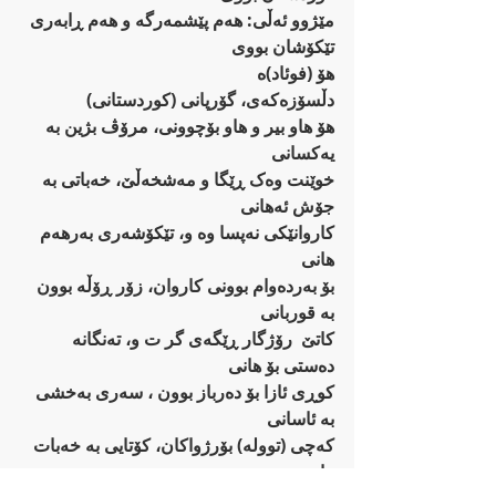
مێژوو ئەڵی: هەم پێشمەرگە و هەم ڕابەری 
تێکۆشان بووی
هۆ (فوئاد)ە
دڵسۆزەکەی، گۆرپانی (کوردستانی)
هۆ هاو بیر و هاو بۆچوونی، مرۆڤ بژین بە 
یەکسانی
خوێنت وەک ڕێگا و مەشخەڵێ‌، خەباتی بە 
جۆش ئەهانی
کاروانێکی نەپسا وە و، تێکۆشەری بەرهەم 
هانی
بۆ بەردەوام بوونی کاروان، زۆر ڕۆڵە بوون 
بە قوربانی
کاتێ  رۆژگار ڕێگەی گر ت و، تەنگانە 
دەستی بۆ هانی
کوڕی ئازا بۆ دەرباز بوون ، سەری بەخشی 
بە ئاسانی
کەچی (توولە) بۆرژواکان، کۆتایی بە خەبات 
هانی