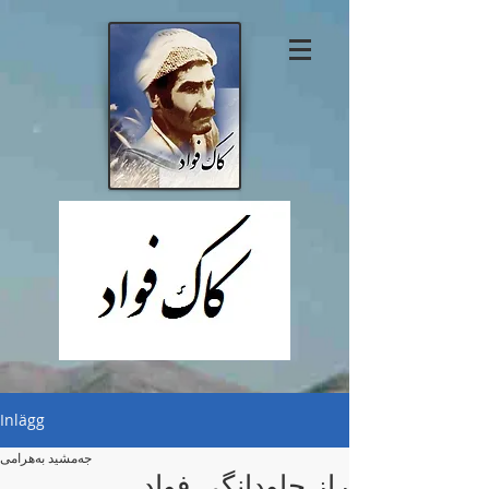
Inlägg
جەمشید بەهرامی
راز جاودانگی فواد