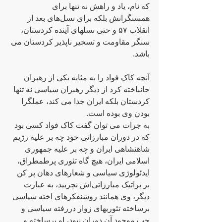
کە نام، یاد و راهش نە تنها برای 
همسنگرانش بلکه برای نسل‌های بعد از 
انقلاب ۵۷ و حتی نسلهای آینده کردستان، 
سنگر مقاومت و تسخیر ناپذیر کردستان می 
باشد.
آنچه کاک فواد را بە مثابه یکی از رهبران 
جانباختە کرد از دیگر رهبران سیاسی نە تنها 
کردستان بلکه ایران جدا می کند، عملگرا 
بودن وی بوده است.
بە جرات می توان گفت کاک فواد کسی بود 
که در دوران مبارزاتی خود چە بر علیه رژیم 
شاهنشاهی ایران و چە بر علیه جمهوری 
اسلامی ایران، هیچ گاه تئوری پرطمطراق، 
ایدئولوژی سیاسی و شعارهای دهان پر کن 
بر پراتیک مبارزاتی‌اش نچربید، بە عبارت 
دیگر، وی همانند روشنفکرهای اخته سیاسی 
برساخته تئوریهای زوار دررفته سیاسی و 
چپ موجود آن دوران نبود، او برساخته و 