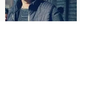
19 juli 2019
∙
2
min
کوچ تاریخی مردم مریوان
دو روز دیگه سی ام تیر ماه
مصادف است با کوچ تاریخی
مردم مریوان کوچ شهر یک
مقابله عظیم توده ای و
مردمی، یک حرکت به یاد
ماندنی و یک نه بزرگ...
128
0