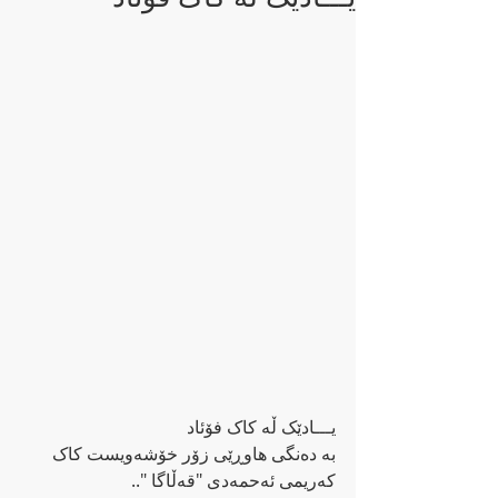
یـــادێک ڵە کاک فۆئاد
بە دەنگی هاوڕێی زۆر خۆشەویست کاک 
کەریمی ئەحمەدی "قەڵاگا "..