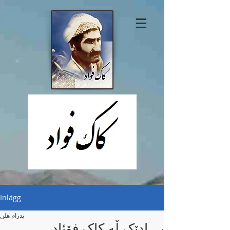
Inlägg
پدرام هلن
یـــادێک ڵە کاک فۆئاد