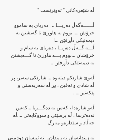
ڵە شێعرەکانی " ئەوێرێست '' 
ڵــــــەگەڵ دەریـــا... ! دەریای بە ساموو 
خرۆش .... بووم بە هاوڕێ تا گەیشتن بە 
دیمەنیکی دڵڕفێن ...!
ڵـــە گــەڵ دەریــا ، دەریای بە سام و 
خرۆشان ...بووم بـــە هاوڕێ تا گـــەیشتن 
بە دیمەنێکی دڵڕفێن ...
ڵەوێ شارێکم دیتەوە ... شارێکی سەیر، پر 
ڵە شادی و ئەڤین ، پڕ ڵە سەربەستی و 
پێکەنین... .
ڵەو شارەدا ، کەس نە دەگـــریا ...کەس 
نەدەترسا ، ڵە برسێتی و سووکایەتی ....ڵە 
جەڵاد و سێدارەو مەرگ 
نە زیندانەوان نە زیندان... نە ئینسان دوژمنی 