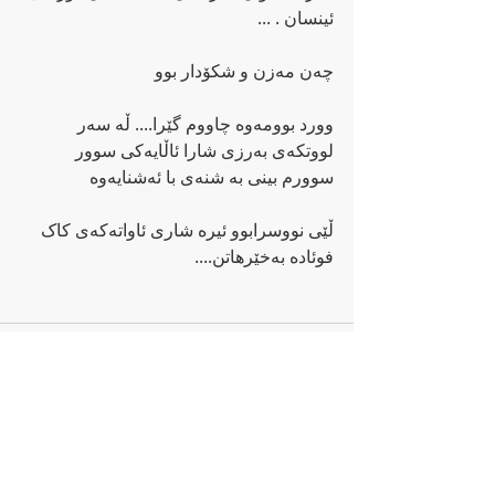
ئینسان . ...
چەن مەزن و شکۆدار بوو 
وورد بوومەوە چاووم گێرا.... ڵە سەر 
لووتکەی بەرزی شارا ئاڵایەکی سوور 
سوورم بینی بە شنەی با ئەشنایەوە 
ڵێی نووسرابوو ئیرە شاری ئاواتەکەی کاک 
فوئادە بەخێرهاتن....
Senaste inlägg
Visa alla