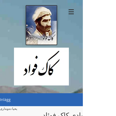
Inlägg
یحیا دەونداری
یادی کاک فوئاد