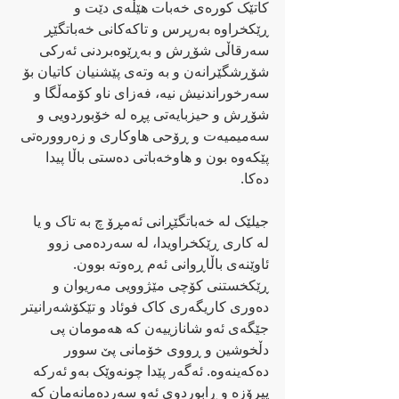
کاتێک کورەی خەبات ھێڵەی دێت و 
ڕێکخراوە بەرپرس و تاکەکانی خەباتگێڕ 
سەرقاڵی شۆڕش و بەڕێوەبردنی ئەرکی 
شۆڕشگێرانەن و بە وتەی پێشنیان کاتیان بۆ 
سەرخوراندنیش نیە، فەزای ناو کۆمەڵگا و 
شۆڕش و حیزبایەتی پڕە لە خۆبوردویی و 
سەمیمیەت و ڕۆحی ھاوکاری و زەروورەتی 
پێکەوە بون و ھاوخەباتی دەستی باڵا پیدا 
دەکا.
جیلێک لە خەباتگێڕانی ئەمڕۆ چ بە تاک و یا 
لە کاری ڕێکخراویدا، لە سەردەمی زوو 
ئاوێنەی باڵاڕوانی ئەم ڕەوتە بوون. 
ڕێکخستنی کۆچی مێژوویی مەریوان و 
دەوری کاریگەری کاک فوئاد و تێکۆشەرانیتر 
جێگەی ئەو شانازییەن کە ھەمومان پی 
دڵخوشین و ڕووی خۆمانی پێ سوور 
دەکەینەوە. ئەگەر پێدا چونەوێک بەو ئەرکە 
پیرۆزە و ڕابوردوی ئەو سەردەمانەمان کە 