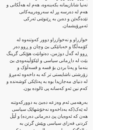
تەنیا شانازیمانە بکەینەوە، ھەم لە ھەڵکانی و 
ھەم لە دەرسە پڕ لە سەروەرییەکانی 
تێدەگەێن و دەبن بە ڕێنوێنی ئەرکی 
ئەمڕۆیشمان.
خوازراو و نەخوازراو دوور کەوتنەوە لە 
کۆمەڵگا و خەباتێکی بێ وچان و ڕوو دەر 
ڕوو لە گەڵ دوژمن، دەتوانێت ھۆێکی گرینگ 
بێت لە داڕمانی سیاسی و لێکۆڵینەوەی بێ 
بنەما و پەنا بردن بۆ قسە و قسەڵۆک و 
زۆرشتی ناشایستی تر کە بە داخەوە ئەمڕۆ 
لە دنیای مەجازیدا بوە بە پەتاێکی کوشەندە و 
کەم نین ئەو کەسانە پی ئالودە بون.
بەرھەمی ئەم وەزعە دەبێ بە دوورکەوتنە 
لە ێەک(کە بەداخەوە نەخۆشھاێک سیاسی 
ھەن کە ئەوەیان پێ دەرمانی دەردە) و ڵێڵ 
کردنی فەزای سیاسی وپێش گرتن بە 