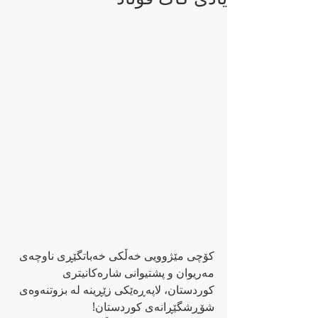
کۆچی مێژوویی خەڵکی خەباتگێڕی ناوچەی 
مەریوان و پشتیوانی شارەکانیتری 
کوردستان، لاپەڕەێکی زێڕینە لە بزوتنەوەی 
شۆڕشگێڕانەی کوردستان!