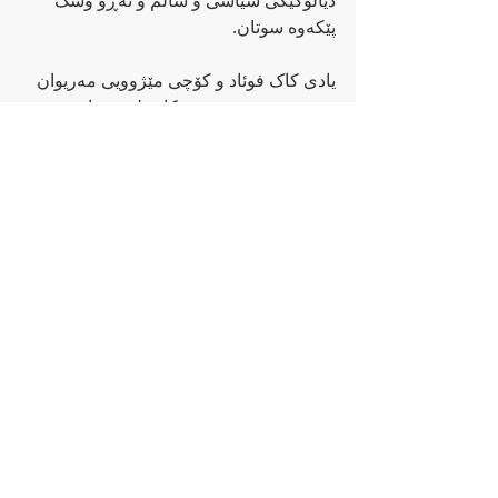
دیالۆگێکی سیاسی و سالم و تەڕو وشک 
پێکەوە سوتان.
یادی کاک فوئاد و کۆچی مێژوویی مەریوان 
ھەمیشە بەڕێزە و ھیچکات لە بیر ناچێت.
یحیا دەونداری
Senaste inlägg
Visa alla