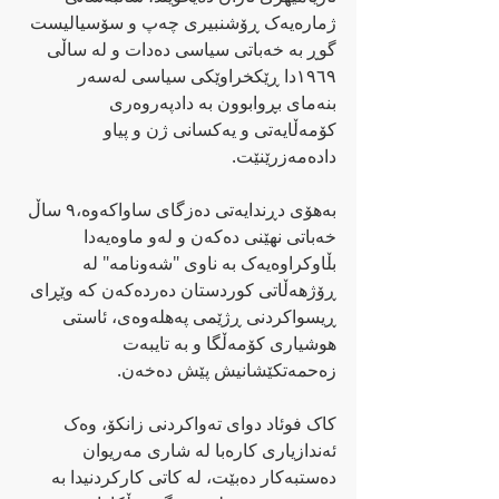
ژمارەیەک ڕۆشنبیری چەپ و سۆسیالیست 
گوڕ بە خەباتی سیاسی دەدات و لە ساڵی 
١٩٦٩دا ڕێکخراوێکی سیاسی لەسەر 
بنەمای بڕوابوون بە دادپەروەری 
کۆمەڵایەتی و یەکسانی ژن و پیاو 
دادەمەزرێنێت.
بەهۆی دڕندایەتی دەزگای ساواکەوە،٩ ساڵ 
خەباتی نهێنی دەکەن و لەو ماوەیەدا 
بڵاوکراوەیەک بە ناوی "شەونامە" لە 
ڕۆژهەڵاتی کوردستان دەردەکەن کە وێڕای 
ڕیسواکردنی ڕژێمی پەهلەوەی، ئاستی 
هوشیاری کۆمەڵگا و بە تایبەت 
زەحمەتکێشانیش پێش دەخەن.
کاک فوئاد دوای تەواکردنی زانکۆ، وەک 
ئەندازیاری کارەبا لە شاری مەریوان 
دەستبەکار دەبێت، لە کاتی کارکردنیدا بە 