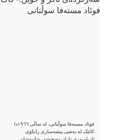
فوئاد مستەفا سوڵتانی
فوئاد مستەفا سوڵتانی، لە ساڵی ١٩٦٦دا 
کاتێک لە بەشی پیشەسازی زانکۆی 
ئاریامیهری تاران دەیخوێند، شانبەشانی 