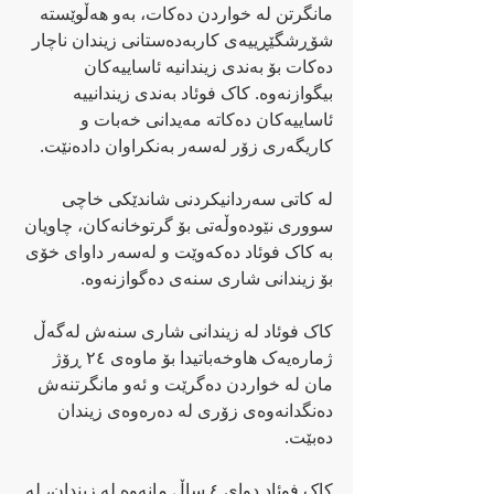
مانگرتن لە خواردن دەکات، بەو هەڵوێستە 
شۆڕشگێڕییەی کاربەدەستانی زیندان ناچار 
دەکات بۆ بەندی زیندانیە ئاساییەکان 
بیگوازنەوە. کاک فوئاد بەندی زیندانییە 
ئاساییەکان دەکاتە مەیدانی خەبات و 
کاریگەری زۆر لەسەر بەنکراوان دادەنێت.
لە کاتی سەردانیکردنی شاندێکی خاچی 
سووری نێودەوڵەتی بۆ گرتوخانەکان، چاویان 
بە کاک فوئاد دەکەوێت و لەسەر داوای خۆی 
بۆ زیندانی شاری سنەی دەگوازنەوە.
کاک فوئاد لە زیندانی شاری سنەش لەگەڵ 
ژمارەیەک هاوخەباتیدا بۆ ماوەی ٢٤ ڕۆژ 
مان لە خواردن دەگرێت و ئەو مانگرتنەش 
دەنگدانەوەی زۆری لە دەرەوەی زیندان 
دەبێت.
کاک فوئاد دوای ٤ ساڵ مانەوە لە زیندان، لە 