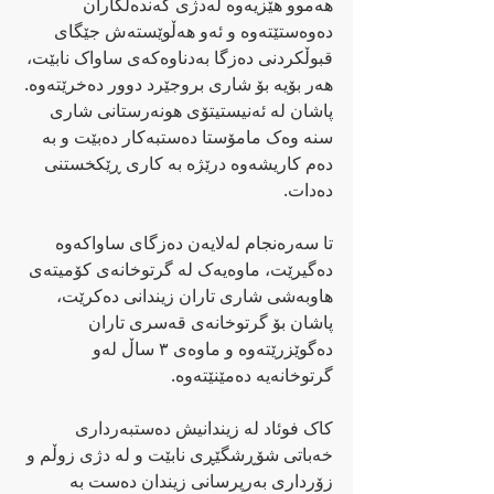
هەموو هێزیەوە لەدژی گەندەڵکاران 
دەوەستێتەوە و ئەو هەڵوێستەش جێگای 
قبوڵکردنی دەزگا بەدناوەکەی ساواک نابێت، 
هەر بۆیە بۆ شاری بروجێرد دوور دەخرێتەوە. 
پاشان لە ئەنیستیتۆی هونەرستانی شاری 
سنە وەک مامۆستا دەستبەکار دەبێت و بە 
دەم کاریشەوە درێژە بە کاری ڕێکخستنی 
دەدات.
تا سەرەنجام لەلایەن دەزگای ساواکەوە 
دەگیرێت، ماوەیەک لە گرتوخانەی کۆمیتەی 
هاوبەشی شاری تاران زیندانی دەکرێت، 
پاشان بۆ گرتوخانەی قەسری تاران 
دەگوێزرێتەوە و ماوەی ٣ ساڵ لەو 
گرتوخانەیە دەمێنێتەوە.
کاک فوئاد لە زیندانیش دەستبەرداری 
خەباتی شۆڕشگێڕی نابێت و لە دژی زوڵم و 
زۆرداری بەرپرسانی زیندان دەست بە 