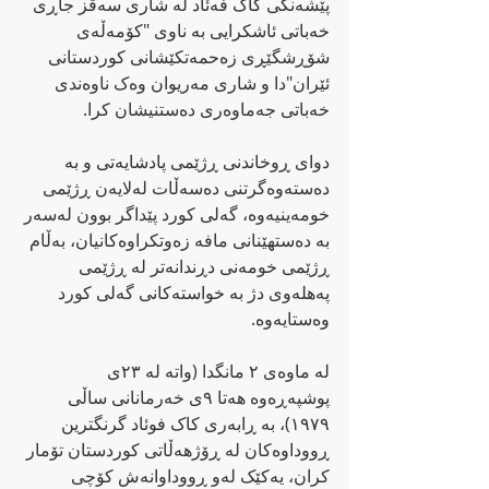
پێشەنگی کاک فەئاد لە شاری سەقز جاڕی 
خەباتی ئاشکرایی بە ناوی "کۆمەڵەی 
شۆڕشگێڕی زەحمەتکێشانی کوردستانی 
ئێران"دا و شاری مەریوان وەک ناوەندی 
خەباتی جەماوەری دەستنیشان کرا.
دوای ڕوخاندنی ڕژێمی پادشایەتی و بە 
دەستەوەگرتنی دەسەڵات لەلایەن ڕژێمی 
خومەینیەوە، گەلی کورد پێداگر بوون لەسەر 
بە دەستهێنانی مافە زەوتکراوەکانیان، بەڵام 
ڕژێمی خومەنی دڕندانەتر لە ڕژێمی 
پەهلەوی دژ بە خواستەکانی گەلی کورد 
وەستایەوە.
لە ماوەی ٢ مانگدا (واتە لە ٢٣ی 
پوشپەڕەوە هەتا ٩ی خەرمانانی ساڵی 
١٩٧٩)، بە ڕابەری کاک فوئاد گرنگترین 
ڕووداوەکان لە ڕۆژهەڵاتی کوردستان تۆمار 
کران، یەکێک لەو ڕووداوانەش کۆچی 