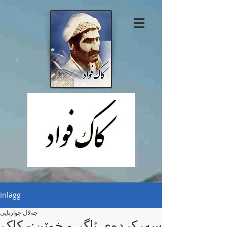
Inlägg
جەلال چوارتایی
سەرکردەی ئاگر و خوێن:- کاک