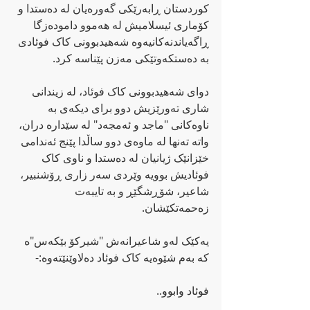
کوردستان ڕابەرێکی گەورەیان لە دەستدا و 
کۆماری ئیسلامیش لە هەموو دامودەزگا 
ڕاگەیاندنەکانیەوە شەهیدبوونی کاک فوئادی 
بە دەستکەوتێکی مەزن پێناسە کرد.
دوای شەهیدبوونی کاک فوئاد، لە زیندانی 
شاری تەورێزیش دوو برای دیکەی بە 
ناوەکانی "ماجد و ئەمجەد" لە سێدارە دران، 
واتە تەنها لە ماوەی دوو ساڵدا پێنج ئەندامی 
خێزانێک ژیانیان لە دەستدا و ناوی کاک 
فوئادیش بوویە وێردی سەر زاری ڕۆشنبیر، 
شاعیر، شۆڕشگێڕ و بە تایبەت 
زەحمەتکێشان.
یەکێک لەو شاعیرانەش "شیرکۆ بێکەس"ە 
کە بەم شێوەیە کاک فوئاد دەلاوێنێتەوە:-
فوئاد وابوو..