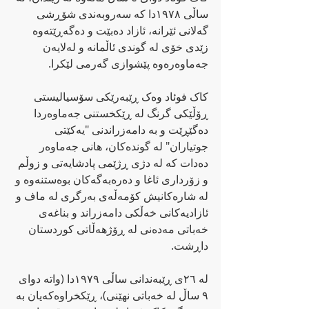
ساڵی ١٩٧٨دا کە سەروبەندی شۆڕشی 
گەلانی ئێرانە، ئازاد دەبێت و دەگەڕێتەوە 
زێدی خۆی لە گوندی ئاڵمانە و لەلایەن 
جەماوەرەوە پێشوازی گەرمی لێکرا.
کاک فوئاد وەک ڕێبەرێکی سۆسیالیستی 
ڕۆڵێکی گرنگ لە ڕێکخستنی جەماوەردا 
دەگێڕێت و بە دامەزراندنی "یەکێتی 
جوتیاران" لە گوندەکان، هانی جەماوەر 
دەدات کە لە دژی ڕژێمی پادشایەتی و زوڵم 
و زۆرداری ئاغا و دەرەبەگەکان بوەستنەوە و 
لە شارەکانیش کۆمەڵەی بەرگری لە ماف و 
ئازادیەکانی خەڵکی دامەزراند و بناغەی 
خەباتی مەدەنی لە ڕۆژهەڵاتی کوردستان 
داڕشت.
لە ٢٦ی ڕێبەندانی ساڵی ١٩٧٩دا (واتە دوای 
٩ ساڵ لە خەباتی نهێنی)، ڕێکخراوەکەیان بە 