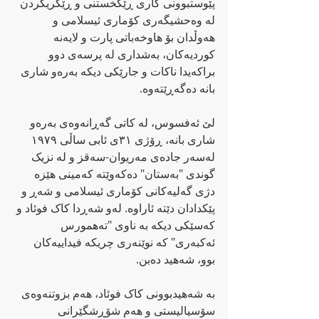
پێوستبوونی کاری ڕێکخستنی و ڕێگریکردن 
لە وەحشیگەری کۆماری ئیسلامی و 
هەوڵدان بۆ هاوخەباتی پارت و لایەنە 
کوردیەکان، بەشداری لە پرسەی دوو 
براکەیدا ناکات و جارێکی دیکە بەرەو شاری 
بانە دەگەڕێتەوە.
لێ ئەفسوس، لە کاتی گەڕانەوەی بەرەو 
شاری بانە، ڕۆژی ٣١ی ئابی ساڵی ١٩٧٩ 
لەسەر جادەی مەریوان-سەقز و لە نزیک 
گوندی "بەستان" دەکەوێتە کەمینی هێزە 
دژی گەلیەکانی کۆماری ئیسلامی و شەڕ و 
پێکدادان دێتە ئاراوە. لەو شەڕدا کاک فوئاد و 
کەسێکی دیکە بە ناوی "تەهمورس 
ئەکبەری" کە نوێنەری چریکە فیداییەکان 
بوو، شەهید دەبن.
بە شەهیدبوونی کاک فوئاد، هەم بزوتنەوەی 
سۆسیالیستی و هەم شۆڕشگێرانی 