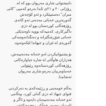
دانیشتوانی شاری مەریوان بوو کە لە 
ڕۆژانی ٢٠ و ٢١ی ئابدا بەرەو کەمپی "کانی 
میران" دەستیپێکرد و ئەو کۆچەش 
گەورەترین خەباتی مەدەنی ئەو کاتەی 
ڕۆژهەڵاتی کوردستان بوو لە دژی 
داگیرکاری، کەمپەکە بوویە ناوەندێکی 
خەباتی شۆڕشگێرانە و دەنگدانەوەیەکی 
گەورەی لە ئێران و جیهاندا لێکەوتەوە.
بۆ پشتیوانیکردن لەو خەباتە مەدەنییەش، 
هەزاران هاوڵاتی لە شارە جیاوازەکانی 
ڕۆژهەڵاتی کوردستانەوە ڕێپێوانی 
جەماوەرییان بەرەو شاری مەریوان 
ئەنجامدا.
بەڵام خومەینی و ڕژێمەکەی بە دەرکردنی 
فتوای جیهاد لە دژی گەلی کورد، وەڵامی 
ئەو خەباتە مەدەنییەیان دایەوە و ئاگر و 
ئاسنیان بەسەر خەڵکی زەحمەتکێشی 