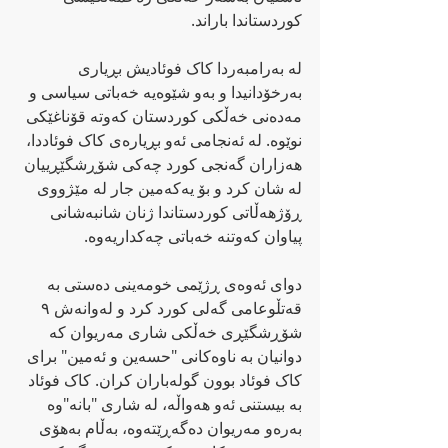
کوردستاندا باراند.
لە بەرامبەردا کاک فوئادیش بڕیاری 
بەرخۆدانیدا و بەو شێوەیە خەباتی سیاسی و 
مەدەنی خەڵکی کوردستان کەوتە قۆناغێکی 
نوێوە. لە ئەنجامی ئەو بڕیارەی کاک فوئاددا، 
هەزاران گەنجی کورد چەکی شۆڕشگێڕییان 
لە شان کرد و بۆ یەکەمین جار لە مێژووی 
ڕۆژهەڵاتی کوردستاندا ژنان شانبەشانی 
پیاوان کەوتنە خەباتی چەکداریەوە.
دوای ئەوەی ڕژێمی خومەینی دەستی بە 
قەتڵوعامی گەلی کورد کرد و لەوانەش ٩ 
شۆڕشگێڕی خەڵکی شاری مەریوان کە 
دوانیان بە ناوەکانی "حسەین و ئەمین" برای 
کاک فوئاد بوون گولەباران کران. کاک فوئاد 
بە بیستنی ئەو هەواڵە، لە شاری "بانە"وە 
بەرەو مەریوان دەگەڕێتەوە، بەڵام بەهۆی 