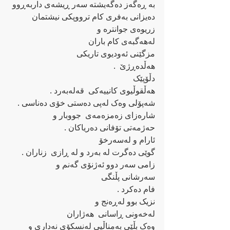
به ‌ڕه‌گه‌ز ده‌گه‌یشته‌ سه‌ر ڕیشه‌ی داربه‌ڕوو
ده‌یزانی به‌فری کام ترووپکی نیشتمان
زریوه‌ی جوانتره‌ و
له‌هه‌گبه‌ی کام باران
مزگێنی ئه‌ودیوی تاریکی 
هه‌ڵده‌ڕژێ‌  . 
دڵۆپێک
هه‌ڵقوڵیوی کانییه‌کی  قه‌له‌به‌رد .
شه‌پۆلی وه‌ک ‌له‌پی ده‌ستی خۆی ده‌ناسی .
شاره‌زای زه‌مزه‌مه‌ی  جووبار و
حه‌ژمه‌تی تۆفانی ده‌ریاکان .
ئارام و له‌سه‌رخۆ
گوێی ده‌گرت له ‌به‌رد و له ‌ڕازی  زناران .
زامی سه‌ر دوو ئه‌ژنۆی گه‌نم و
سه‌رشانی پڵنگی
فام ده‌کرد .
نزیک بوو له‌ڕه‌نج و
له‌خه‌ونی ڕاسانی  هه‌ژاران
وه‌ک بڵێی به‌مناڵیی له‌نسکۆی نه‌داری و