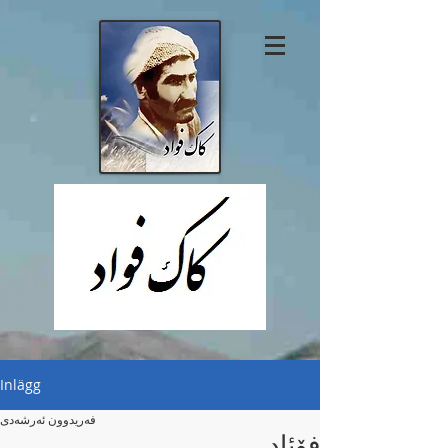
Inlägg
فه‌ریدوون ئه‌رشه‌دی
فۆئاد