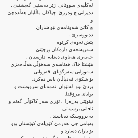
له‌کڵپه‌ی سووتانی  ژێر ده‌ستیی گه‌یشتبێ .
ده‌یزانی چ وه‌رزێ  چیاکان  باڵایان هه‌ڵده‌چێ 
و
چ کاتێ شه‌ونامه‌ی نێو شاران
ده‌نووسرێ .
پێش ئه‌وه‌ی کڕێوه‌
سه‌رپه‌نجه‌ی داره‌کان بڕچێنێ
خه‌به‌ری هه‌تاوی ده‌دایه‌  دارستان .
هێشتا خاک هه‌ناسه‌ی سه‌هۆڵی هه‌ڵده‌مژی
سه‌وزایی سه‌رگۆنای  قه‌زوانی
بۆ شکۆی قه‌دپاڵان باس ده‌کرد.
پردێ بوو  له‌نێوان  ته‌مه‌نای سرووشت و
توانای مرۆڤدا.
تینوێتی به‌ڕه‌زا  ، تۆزی سه‌ر کاکۆڵی گه‌نم و 
ئافاتی برسیه‌تی
به ‌برووسکه ‌ده‌ناسند .
په‌یامی چی  هه‌رمێ کێویله‌ی کوێستان بوو
بۆ باران ده‌نارد و