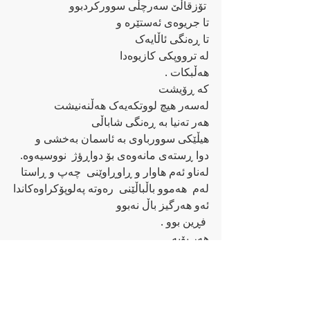
 تۆزقاڵێ سه‌رچڵی سوورکردبوو
تا جریوه‌ی ئه‌ستێره‌ و
تا ڕه‌نگی ئاڵایه‌ک
له‌ ترووپکی کازیوه‌دا‌ 
هه‌ڵبکات .
که ‌ڕۆیشت
له‌سه‌ر هیچ لووتکه‌یه‌ک هه‌ڵنه‌نیشت
هه‌ر ته‌نیا به ‌ڕه‌نگی شاباڵی
هیڵێکی سوورباوی به‌ ‌ئاسمان به‌خشی و
دوا ڕسته‌ی مانه‌وه‌ی بۆ دواڕؤژ  نووسیه‌وه‌.
له‌ناو ئه‌م هاوار و ڕاوڕاوێنی  چه‌پ و ڕاستا
له‌م  هه‌موو باڵباڵێنی  ره‌وته‌ په‌لوپۆکراوه‌کاندا
ئه‌و هه‌رگیز باڵ نه‌بوو
 فڕین بوو .
هه‌ر بۆیه‌
هه‌ڵۆیان  شاباڵێ شک نابه‌ن
بگاته‌شێوازی په‌روازی .
ئێستاکه‌ش چریکه‌ی ده‌گمه‌نی ئه‌و بازه‌ 
جه‌وانه‌