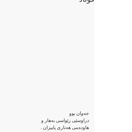
جه‌وان بوو
دراوسێی رێواسی به‌هار و
هاوده‌می هه‌ناری پاییزان .