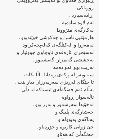
ڕێبواری هه‌تاوی بۆ گه‌یشتن به‌ترووپکی 
رووناکی
 ڕاده‌سپارد .
ئه‌م لاوه‌ ساده‌یه‌
له‌کارگه‌ی مێژوودا
هارمۆنیی ئاسن و چه‌کوشی خوێندبوو .
له‌مه‌زرا و  له‌کێڵگه‌ی که‌له‌پچه‌کراودا
له‌سێحری  ئاره‌قه‌ی ناوچاوی جووتیار و
به‌خششی گه‌نمزار  گه‌یشتبوو .
نه‌ریت بوو  ئه‌و ده‌مه‌
سنه‌وبه‌ر له ‌ڕکه‌ی زیندانا  باڵا بکات
تا جێگای له‌ڕیزی سه‌ربه‌رزان دیار بێت .
به‌ڵام ئه‌م جه‌نگه‌ڵه‌ی ئێستاکه ‌له ‌دڵی 
تاڵه‌سوار  ڕواوه‌
له‌خۆیدا سه‌رسه‌وز و به‌رز بوو .
حه‌شارگه‌ی پڵینگ و
په‌ناگه‌ی په‌پووله‌ و
جێ ژوانی کازیوه‌ و خۆره‌تاو ‌.
جه‌نگه‌ڵێ که ‌هه‌تاو