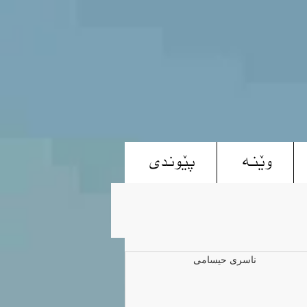
وێنە
پێوندی
ناسری حیسامی