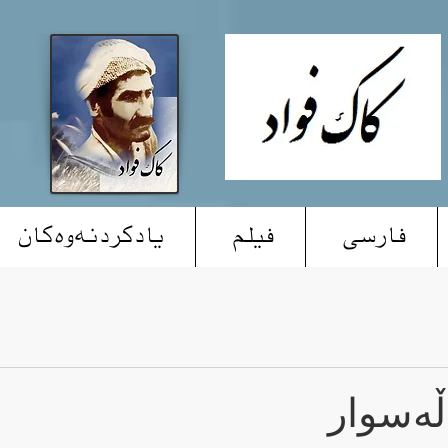
فارسی
فیلم
یادکردنەوەکان
ڵەسوار