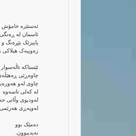
ئه‌ستێره‌ خامۆش و
ئاسمان له‌ ڕه‌نگی خۆڵه‌مێش
پاییزێک بێڕه‌نگ و
زه‌وییه‌ک هیلاکی زام و ئێش.
ئێستاکه‌ تاڵه‌سوار
چاوه‌ڕێی ڕه‌هێڵه‌ی بارانه‌ و
چاوی له‌و هه‌وره‌یه‌
له‌ که‌لی تاسه‌وه‌
له‌ودیوی وڵاتی حه‌سره‌ت و هه‌ناسه‌ و
له‌وپه‌ڕی هه‌رێمی باوه‌شی گه‌رمه‌وه‌ دێته‌ پێش.
ده‌مێک بوو
نه‌یدیبوون.