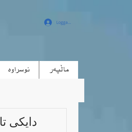
Logga in
ماڵپەر
نوسراوە
دایکی تا