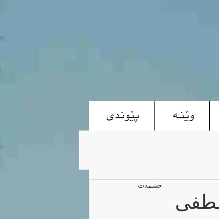
وێنە
پێوندی
حشمەت
صطفی