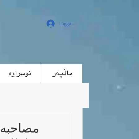
Logga in
ماڵپەر
نوسراوە
مصاحبە 