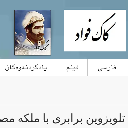
فارسی
فیلم
یادکردنەوەکان
تلویزوین برابری با ملکە م