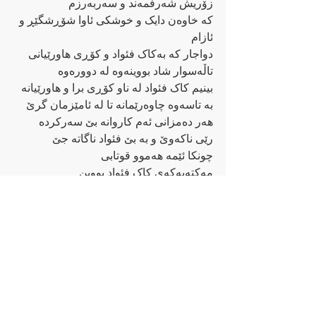
زۆریش شەرفمەند و سەربەرزم 
کە خاوەن دایک و خوشکی ئاوا شۆڕشگێڕ و 
ئازام 
دواجار کە بەکاک فئواد و کۆڕی هاورێیانی
تاڵەسوار شاد بووینەوە لە دوورەوە
بینیم کاک فئواد لە ناو کۆڕی برا و هاورێیانە
بە تاسەوە چاوەرێمانە تا لە ئامێزمان گرێ
هەر دەمزانی ئەم کاروانە بێ سەرکردە
رێی ناکەوێ و بە بێ فئواد ناگاتە جێ
چونکا ئێمە هەموو قوتابی 
مەکتەبەکەی کاک فئواد بووین 
ئەو مامۆستا و رابەرمان بوو 
بەرز و بەرێز و شکۆدار بێ یادی هاورێی 
سەرکردە کاک فئواد و هەموو هاورێیانی 
گیانبەختکردوی رێبازی کاک فئواد
محەممەد قادری ٢٨ی ژوئەنی ٢٠٢١