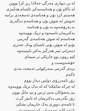
لە بن دیواری مەرگی جەلادا ریز کرا بووین
لە ناکاو بۆن و هەناسەیەکی ئاشنام هەڵمژی
هەستم کرد بۆن و هەناسەی ئەمجەدی برامە
ئەویش لە شوێن بۆن و هەناسەم دەگەرێ
بە پەرۆشەوە بە بۆن و هەناسە
یەکتریمان ناسیەوە و نزیک بووینەوە
هەناسەم لە شوێن هەناسەی گەرمی 
بۆنم لە شوێن بۆنی ئاشنای وەک عەتری 
دەمزانی ئیتر هەرگیز یەکتر نابینینەوە
لێم روون بوو جارێکی تر سیمای 
خۆشەویست و
بزەی گەرمی سەرلێوانی ئەمجەد بەدی 
ناکەم
زۆر تامەزرۆی دوایین دیدار بووم 
لە چرکە ساتێکدا کە لە یەک نزیک بووینەوە
بێ پەشۆکان بەبێ ترس و بێ ماتڵ بوون
زۆر بگەرمی یەکتریمان لە ئامێز گرت
تا تاسەی دووری یەک جاریمان بشکێ 
تا ئەو کاتە نەمدەزانی کە ئەمجەدیش