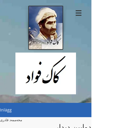
Inlägg
محەممەد قادری
دوایین دیدار