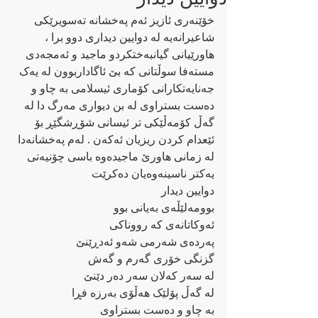
خۆێنەری ئازیز ئەم پەخشانە تەسویرێکی 
شاعیرانەیە لە دوایین دیداری دوو برا ، 
هاورێیانی گیانبەختکردو ماجید و ئەمجەدی 
مستەفا سوڵتانی کە بێ ئاگاداربوون لە یەک 
جەنایەتکارانی کۆماری ئیسلامی بە چاو و 
دەست بستراوی لە بن دیواری مەرگ دا لە 
گەڵ کۆمەڵێکی تر ئیسانی شۆڕشگێڕ بۆ 
ئێعدام کردن ریزیان ئەکەن . لەم پەخشانەدا 
لە زمانی هاورێ ماجیدەوە باسی چۆنیەتی 
یەکتر ناسینەوەیان دەکرێت 
دوایین دیدار
بوومەلێڵەی بەیانی بوو
ئەوکاتانەی کە رووناکی
پەردەی شەرمی شەو ئەدڕێنێ 
گزنگی خۆری گەرم و گەش 
لە سەر کەلان سەر دەر دێنێ 
لە گەڵ پۆلێک هەڵۆی بەرزە فڕا
بە چاو و دەست بستراوی