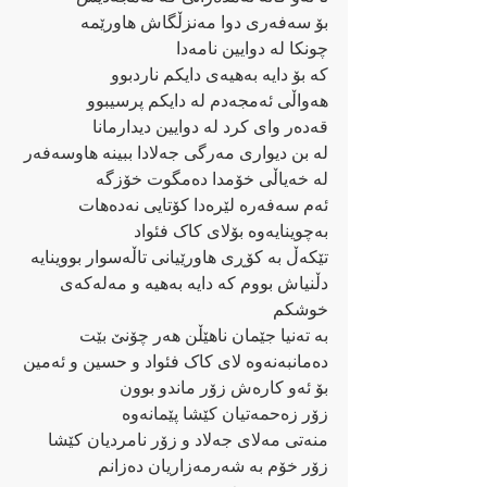
بۆ سەفەری دوا مەنزڵگاش هاورێمە
چونکا لە دوایین نامەدا
کە بۆ دایە بەهیەی دایکم ناردبوو 
هەواڵی ئەمجەدم لە دایکم پرسیبوو
قەدەر وای کرد لە دوایین دیدارمانا
لە بن دیواری مەرگی جەلادا ببینە هاوسەفەر
لە خەیاڵی خۆمدا دەمگوت خۆزگە
ئەم سەفەرە لێرەدا کۆتایی نەدەهات
بەچوینایەوە بۆلای کاک فئواد 
تێکەڵ بە کۆڕی هاورێیانی تاڵەسوار بووینایە
دڵنیاش بووم کە دایە بەهیە و مەلەکەی 
خوشکم
بە تەنیا جێمان ناهێڵن هەر چۆنێ بێت
دەمانبەنەوە لای کاک فئواد و حسین و ئەمین
بۆ ئەو کارەش زۆر ماندو بوون
زۆر زەحمەتیان کێشا پێمانەوە 
منەتی مەلای جەلاد و زۆر نامردیان کێشا
زۆر خۆم بە شەرمەزاریان دەزانم 