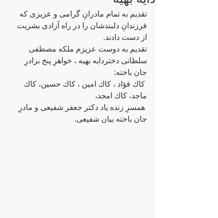
تقدیم به تمام مادرانِ گرامى و عزیزى كه 
فرزندانِ دلبندشان را در راه آزادى بشریت 
از دست دادند.
تقدیم به دوست عزیزم ملكه مصطفى 
سلطانى دختردایه بهیه ، خواهرِ پنج برادرِ 
جان باخته:
 كاك فؤاد ، كاك امین ، كاك حسین، كاك 
ماجد، كاك امجد،
 همسرِ زنده یاد دكتر جعفر شفیعى و مادرِ 
جان باخته بیان شفیعى.