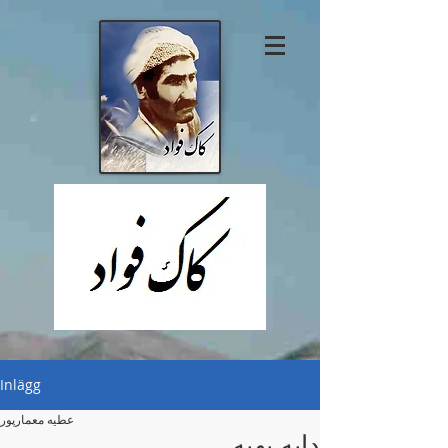
Inlägg
عطیە معمارپور
دایە بهیە