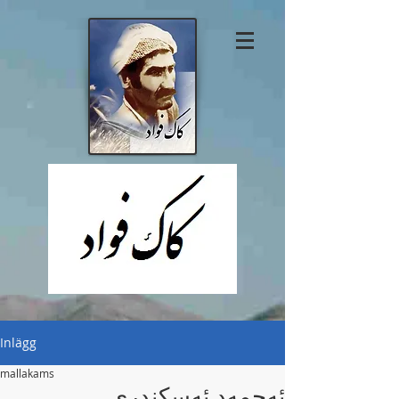
Inlägg
mallakams
ئەحمەد ئەسکندری